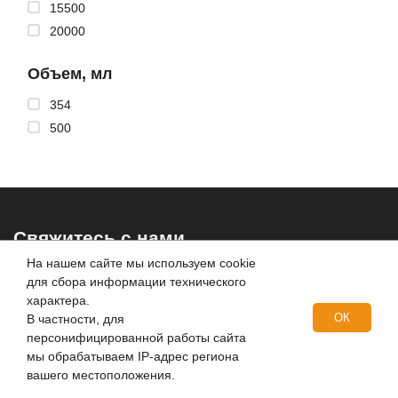
15500
20000
Объем, мл
354
500
Свяжитесь с нами
На нашем сайте мы используем cookie
г. Москва:
Рязанский пр-кт, дом 16, строение 2, этаж
для сбора информации технического
цоколь, помещение III, комната 1.2
характера.
г. Санкт-Петербург:
ул. Ватутина, д. 19, ЛИТ А, офис 109 (БЦ
ОК
В частности, для
Омега)
персонифицированной работы сайта
г. Екатеринбург:
ул. Серафимы Дерябиной, д. 32, корп. Б,
мы обрабатываем IP-адрес региона
помещение 19–32
вашего местоположения.