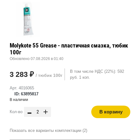
Molykote 55 Grease - пластичная смазка, тюбик
100г
Обновлено 07.08.2026 в 01:40
В том числе НДС (22%): 592
3 283 ₽
/ тюбик 100г
руб. 1 коп.
Арт. 4016065
ID: 63895817
В наличии
-
+
В корзину
Кол-во
Показать все варианты комплектации (2)