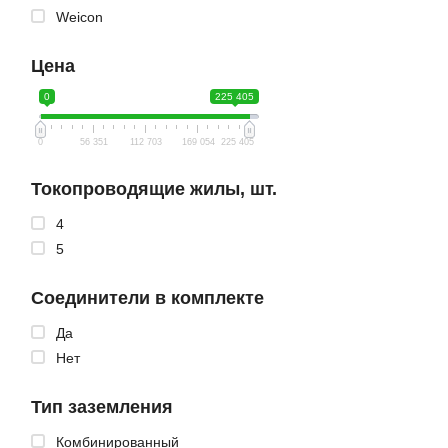
Weicon
Цена
0
225 405
0
56 351
112 703
169 054
225 405
Токопроводящие жилы, шт.
4
5
Соединители в комплекте
Да
Нет
Тип заземления
Комбинированный