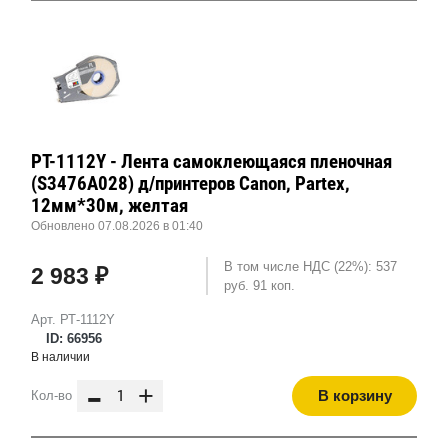
РТ-1112Y - Лента самоклеющаяся пленочная
(S3476A028) д/принтеров Canon, Partex,
12мм*30м, желтая
Обновлено 07.08.2026 в 01:40
В том числе НДС (22%): 537
2 983 ₽
руб. 91 коп.
Арт. РТ-1112Y
ID: 66956
В наличии
-
+
В корзину
Кол-во