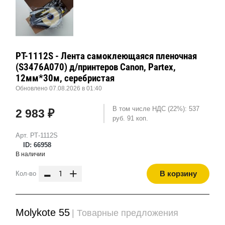
РТ-1112S - Лента самоклеющаяся пленочная
(S3476A070) д/принтеров Canon, Partex,
12мм*30м, серебристая
Обновлено 07.08.2026 в 01:40
В том числе НДС (22%): 537
2 983 ₽
руб. 91 коп.
Арт. РТ-1112S
ID: 66958
В наличии
-
+
В корзину
Кол-во
Molykote 55
| Товарные предложения