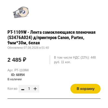
РТ-1109W - Лента самоклеющаяся пленочная
(S3476A024) д/принтеров Canon, Partex,
9мм*30м, белая
Обновлено 07.08.2026 в 01:40
В том числе НДС (22%): 448
2 485 ₽
руб. 11 коп.
Арт. РТ-1109W
ID: 66954
В наличии
-
+
В корзину
Кол-во