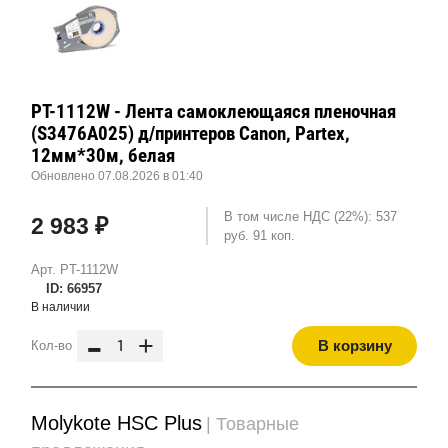
PT-1112W - Лента самоклеющаяся пленочная
(S3476A025) д/принтеров Canon, Partex,
12мм*30м, белая
Обновлено 07.08.2026 в 01:40
В том числе НДС (22%): 537
2 983 ₽
руб. 91 коп.
Арт. PT-1112W
ID: 66957
В наличии
-
+
В корзину
Кол-во
Molykote HSC Plus
| Товарные