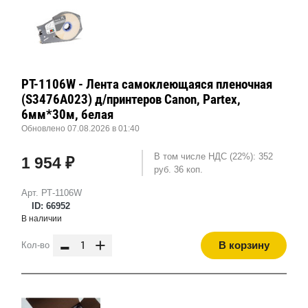
РТ-1106W - Лента самоклеющаяся пленочная
(S3476A023) д/принтеров Canon, Partex,
6мм*30м, белая
Обновлено 07.08.2026 в 01:40
В том числе НДС (22%): 352
1 954 ₽
руб. 36 коп.
Арт. РТ-1106W
ID: 66952
В наличии
-
+
В корзину
Кол-во