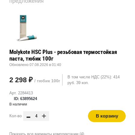
предложения
Molykote HSC Plus - резьбовая термостойкая
паста, тюбик 100г
Обновлено 07.08.2026 в 01:40
В том числе НДС (22%): 414
2 298 ₽
/ тюбик 100г
руб. 39 коп.
Арт. 2284413
ID: 63895624
В наличии
-
+
В корзину
Кол-во
Показать все варианты комплектации (4)