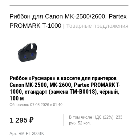
Риббон для Canon MK-2500/2600, Partex
PROMARK T-1000
| Товарные предложения
Риббон «Русмарк» в кассете для принтеров
Canon MK-2500, MK-2600, Partex PROMARK T-
1000, стандарт (замена TM-B001S), чёрный,
100 м
Обновлено 07.08.2026 в 01:40
В том числе НДС (22%): 233
1 295 ₽
руб. 52 коп.
Арт. RM-PT-200BK