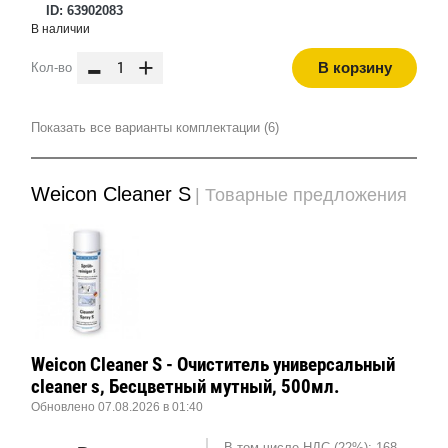
ID: 63902083
В наличии
-
+
В корзину
Кол-во
Показать все варианты комплектации (6)
Weicon Cleaner S
| Товарные предложения
Weicon Cleaner S - Очиститель универсальный
cleaner s, Бесцветный мутный, 500мл.
Обновлено 07.08.2026 в 01:40
В том числе НДС (22%): 168