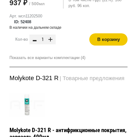
937 ₽
/ 500мл
руб. 96 коп.
Арт. wcn11202500
ID: 52408
В наличии на дальнем складе
-
+
В корзину
Кол-во
Показать все варианты комплектации (4)
Molykote D-321 R
| Товарные предложения
Molykote D-321 R - антифрикционные покрытия,
аэрозоль 400мл