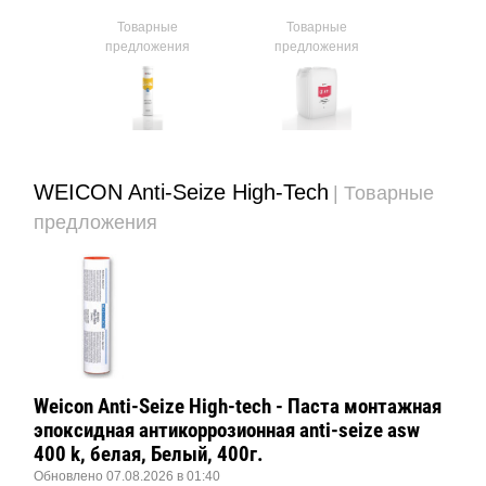
ые
Товарные
Товарные
Тов
ния
предложения
предложения
предл
WEICON Anti-Seize High-Tech
| Товарные
предложения
Weicon Anti-Seize High-tech - Паста монтажная
эпоксидная антикоррозионная anti-seize asw
400 k, белая, Белый, 400г.
Обновлено 07.08.2026 в 01:40