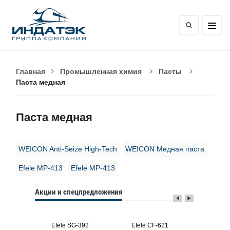
Главная
Промышленная химия
Пасты
Паста медная
Паста медная
WEICON Anti-Seize High-Tech
WEICON Медная паста
Efele MP-413
Efele MP-413
Акции и спецпредложения
491
Efele SG-392
Efele CF-621
Efele