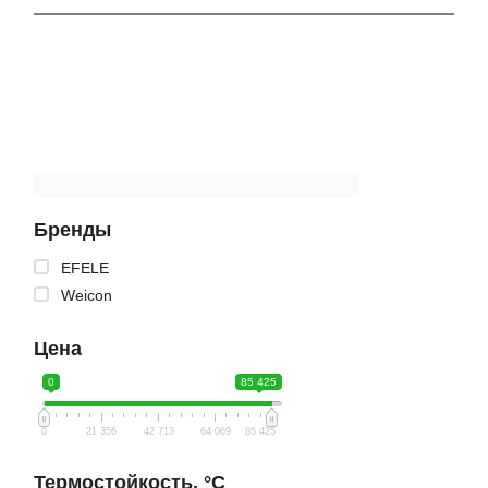
Бренды
EFELE
Weicon
Цена
0
85 425
0
21 356
42 713
64 069
85 425
Термостойкость, °C