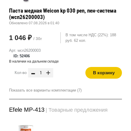
Паста медная Weicon kp 030 pen, пен-система
(wcn26200003)
Обновлено 07.08.2026 в 01:40
В том числе НДС (22%): 188
1 046 ₽
/ 30г
руб. 62 коп.
Арт. wcn26200003
ID: 52406
В наличии на дальнем складе
-
+
В корзину
Кол-во
Показать все варианты комплектации (7)
Efele MP-413
| Товарные предложения