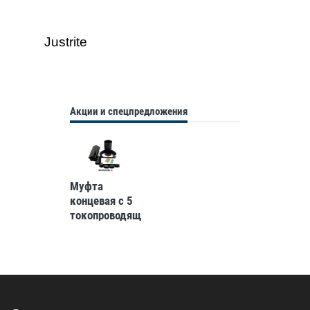
Justrite
Акции и спецпредложения
Муфта
концевая с 5
токопроводящими
жилами до 1
кв без брони
Berman
5пкв(н)тп-1-
70/120
(ber00123)