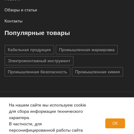
Обзоры и статьи
Контакты
Популярные товары
Кабельная продукция
Промышленная маркировка
Электромонтажный инструмент
Промышленная безопасность
Промышленная химия
На нашем сайте мы используем cookie
Все права защищены © 2020
ГК «Индатэк»
Все права
для сбора информации технического
защищены.
Использование материалов с сайта запрещено.
характера.
Данный сайт не является публичной офертой, определяемой
ОК
В частности, для
положениями статей 437 (2) ГК РФ.
персонифицированной работы сайта