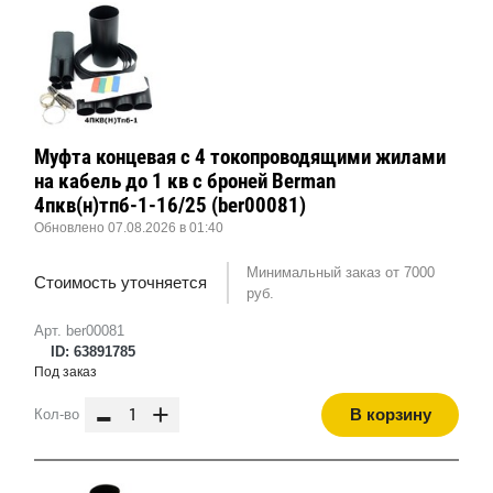
Муфта концевая с 4 токопроводящими жилами
на кабель до 1 кв с броней Berman
4пкв(н)тпб-1-16/25 (ber00081)
Обновлено 07.08.2026 в 01:40
Минимальный заказ от 7000
Стоимость уточняется
руб.
Арт. ber00081
ID: 63891785
Под заказ
-
+
В корзину
Кол-во