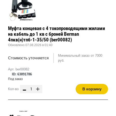
Муфта концевая с 4 токопроводящими жилами
на кабель до 1 кв с броней Berman
4пкв(н)тпб-1-35/50 (ber00082)
Обновлено 07.08.2026 в 01:40
Минимальный заказ от 7000
Стоимость уточняется
руб.
Арт. ber00082
ID: 63891786
Под заказ
-
+
В корзину
Кол-во