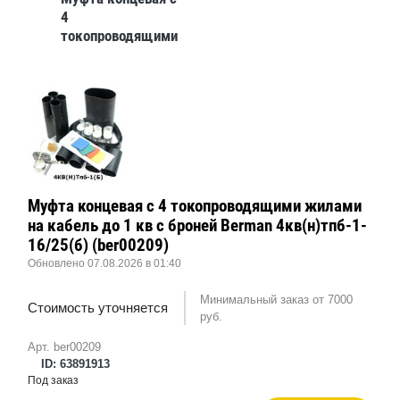
4
токопроводящими
жилами до 1 кв
без брони Berman
4пкв(н)тп-1-
70/120(б)
(ber00119)
Муфта концевая с 4 токопроводящими жилами
на кабель до 1 кв с броней Berman 4кв(н)тпб-1-
16/25(б) (ber00209)
Обновлено 07.08.2026 в 01:40
Минимальный заказ от 7000
Стоимость уточняется
руб.
Арт. ber00209
ID: 63891913
Под заказ