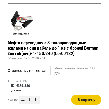
Муфта переходная с 3 токопроводящими
жилами на сип кабель до 1 кв с броней Berman
3пктпб(сип)-1-150/240 (ber00132)
Обновлено 07.08.2026 в 01:40
Минимальный заказ от 7000
Стоимость уточняется
руб.
Арт. ber00132
ID: 63891836
Под заказ
-
+
В корзину
Кол-во