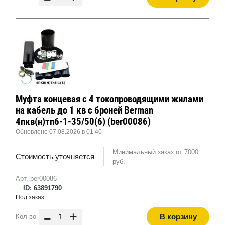
Муфта концевая с 4 токопроводящими жилами
на кабель до 1 кв с броней Berman
4пкв(н)тпб-1-35/50(б) (ber00086)
Обновлено 07.08.2026 в 01:40
Минимальный заказ от 7000
Стоимость уточняется
руб.
Арт. ber00086
ID: 63891790
Под заказ
-
+
В корзину
Кол-во