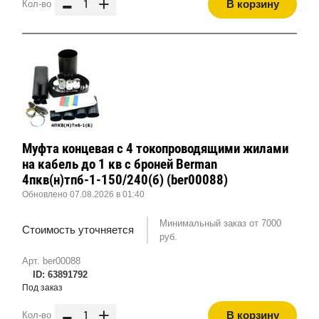
-
+
В корзину
Кол-во
Муфта концевая с 4 токопроводящими жилами
на кабель до 1 кв с броней Berman
4пкв(н)тпб-1-150/240(б) (ber00088)
Обновлено 07.08.2026 в 01:40
Минимальный заказ от 7000
Стоимость уточняется
руб.
Арт. ber00088
ID: 63891792
Под заказ
-
+
В корзину
Кол-во