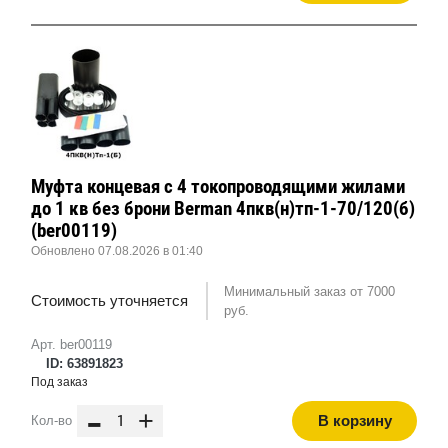
Муфта концевая с 4 токопроводящими жилами
до 1 кв без брони Berman 4пкв(н)тп-1-70/120(б)
(ber00119)
Обновлено 07.08.2026 в 01:40
Минимальный заказ от 7000
Стоимость уточняется
руб.
Арт. ber00119
ID: 63891823
Под заказ
-
+
В корзину
Кол-во