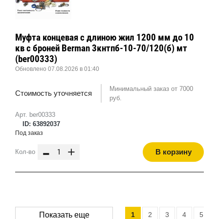
Муфта концевая с длиною жил 1200 мм до 10
кв с броней Berman 3кнтпб-10-70/120(б) мт
(ber00333)
Обновлено 07.08.2026 в 01:40
Минимальный заказ от 7000
Стоимость уточняется
руб.
Арт. ber00333
ID: 63892037
Под заказ
-
+
В корзину
Кол-во
1
2
3
4
5
Показать еще