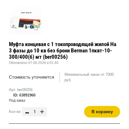
Муфта концевая с 1 токопроводящей жилой На
3 фазы до 10 кв без брони Berman 1пквт-10-
300/400(б) мт (ber00256)
Обновлено 07.08.2026 в 01:40
Минимальный заказ от 7000
Стоимость уточняется
руб.
Арт. ber00256
ID: 63891960
Под заказ
-
+
В корзину
Кол-во