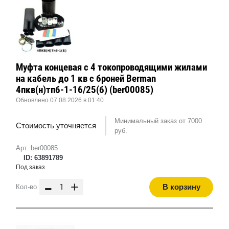
Муфта концевая с 4 токопроводящими жилами
на кабель до 1 кв с броней Berman
4пкв(н)тпб-1-16/25(б) (ber00085)
Обновлено 07.08.2026 в 01:40
Минимальный заказ от 7000
Стоимость уточняется
руб.
Арт. ber00085
ID: 63891789
Под заказ
-
+
В корзину
Кол-во