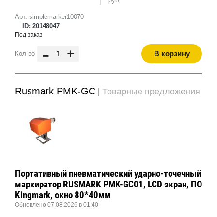
руб.
Арт. simplemarker10070
ID: 20148047
Под заказ
-
+
В корзину
Кол-во
Rusmark PMK-GC
| Товарные предложения
Портативный пневматический ударно-точечный
маркиратор RUSMARK PMK-GC01, LCD экран, ПО
Kingmark, окно 80*40мм
Обновлено 07.08.2026 в 01:40