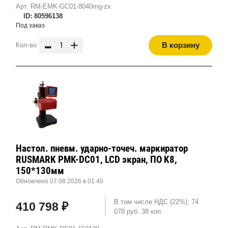
Арт. RM-EMK-GC01-8040mg-zx
ID: 80596138
Под заказ
-
+
В корзину
Кол-во
Настол. пневм. ударно-точеч. маркиратор
RUSMARK PMK-DC01, LCD экран, ПО K8,
150*130мм
Обновлено 07.08.2026 в 01:40
В том числе НДС (22%): 74
410 798 ₽
078 руб. 38 коп.