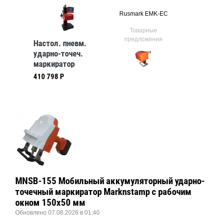
MK-DC
Rusmark EMK-EC
e1-
ые
Товарные
Тов
ния
предложения
предл
Настол. пневм.
ударно-точеч.
маркиратор
RUSMARK PMK-
410 798 Р
DC01, LCD экран,
от 69
ПО K8, 150*130мм
MNSB-155 Мобильный аккумуляторный ударно-
точечный маркиратор Marknstamp с рабочим
окном 150х50 мм
Обновлено 07.08.2026 в 01:40