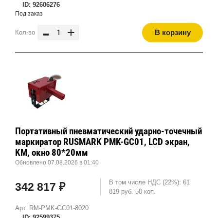
ID: 92606276
Под заказ
-
+
В корзину
Кол-во
Портативный пневматический ударно-точечный
маркиратор RUSMARK PMK-GC01, LCD экран,
KM, окно 80*20мм
Обновлено 07.08.2026 в 01:40
В том числе НДС (22%): 61
342 817 ₽
819 руб. 50 коп.
Арт. RM-PMK-GC01-8020
ID: 92599375