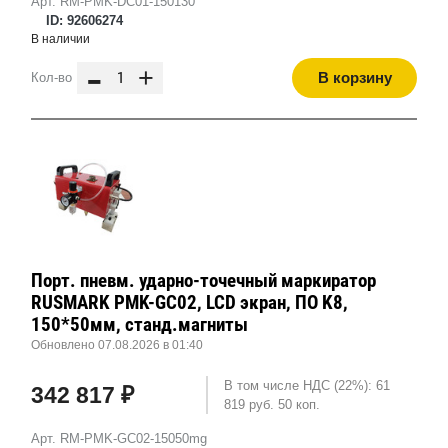
Арт. RM-PMK-DC01-150130
ID: 92606274
В наличии
-
+
В корзину
Кол-во
Порт. пневм. ударно-точечный маркиратор
RUSMARK PMK-GC02, LCD экран, ПО K8,
150*50мм, станд.магниты
Обновлено 07.08.2026 в 01:40
В том числе НДС (22%): 61
342 817 ₽
819 руб. 50 коп.
Арт. RM-PMK-GC02-15050mg