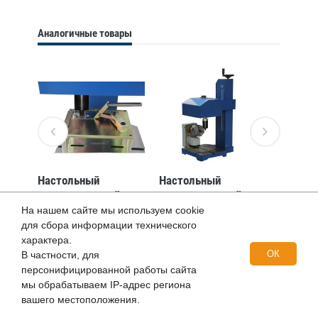
маркиратор Simple
Marker, окно 100*70
Аналогичные товары
Настольный
Настольный
Настол
пневматический
пневматический
пневма
й
ударно-точечный
ударно-точечный
ударно
На нашем сайте мы используем cookie
маркиратор
маркиратор
маркир
для сбора информации технического
C01,
RUSMARK PMK-
RUSMARK PMK-
RUSMA
характера.
DC02, LCD экран, ПО
DC01, LCD экран, ПО
DC04, 
ОК
В частности, для
Kingmark, окно
Kingmark, окно
Kingma
персонифицированной работы сайта
140*80мм, с
140*80мм
140*80
мы обрабатываем IP-адрес региона
фиксатором
вращен
вашего местоположения.
табличек