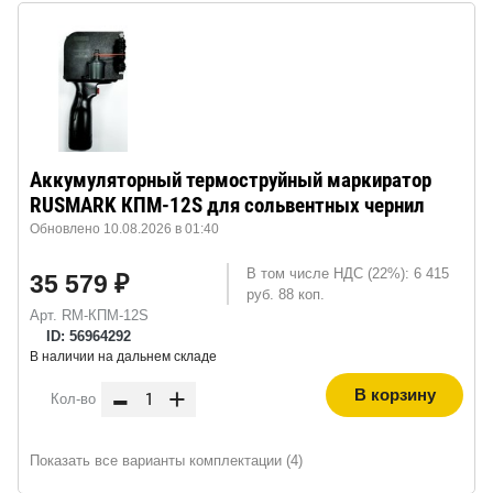
Аккумуляторный термоструйный маркиратор
RUSMARK КПМ-12S для сольвентных чернил
Обновлено 10.08.2026 в 01:40
В том числе НДС (22%): 6 415
35 579 ₽
руб. 88 коп.
Арт. RM-КПМ-12S
ID: 56964292
В наличии на дальнем складе
-
+
В корзину
Кол-во
Показать все варианты комплектации (4)