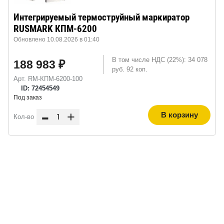
Интегрируемый термоструйный маркиратор
RUSMARK КПМ-6200
Обновлено 10.08.2026 в 01:40
В том числе НДС (22%): 34 078
188 983 ₽
руб. 92 коп.
Арт. RM-КПМ-6200-100
ID: 72454549
Под заказ
-
+
В корзину
Кол-во