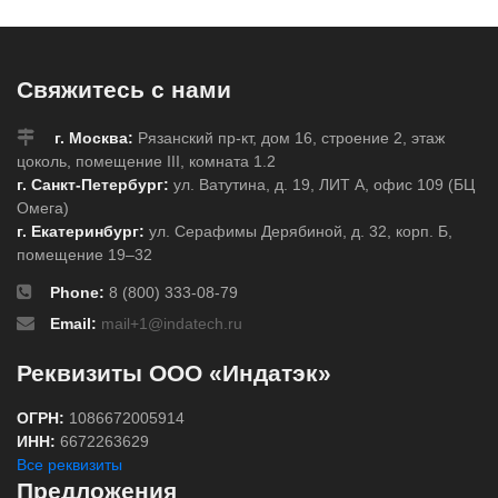
Свяжитесь с нами
г. Москва:
Рязанский пр-кт, дом 16, строение 2, этаж
цоколь, помещение III, комната 1.2
г. Санкт-Петербург:
ул. Ватутина, д. 19, ЛИТ А, офис 109 (БЦ
Омега)
г. Екатеринбург:
ул. Серафимы Дерябиной, д. 32, корп. Б,
помещение 19–32
Phone:
8 (800) 333-08-79
Email:
mail+1@indatech.ru
Реквизиты ООО «Индатэк»
ОГРН:
1086672005914
ИНН:
6672263629
Все реквизиты
Предложения