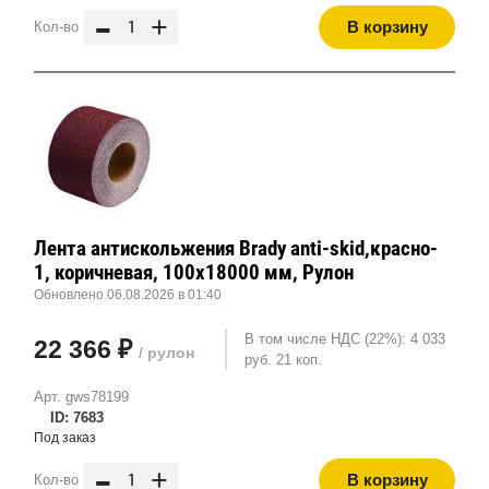
-
+
В корзину
Кол-во
Лента антискольжения Brady anti-skid,красно-
1, коричневая, 100x18000 мм, Рулон
Обновлено 06.08.2026 в 01:40
В том числе НДС (22%): 4 033
22 366 ₽
/ рулон
руб. 21 коп.
Арт. gws78199
ID: 7683
Под заказ
-
+
В корзину
Кол-во