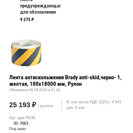
предупреждающая
для обозначения
опасных мест
9 275 Р
Brady ws8v,черно,
желтая, 75x33000
мм, Винил
Лента антискольжения Brady anti-skid,черно- 1,
желтая, 100x18000 мм, Рулон
Обновлено 06.08.2026 в 01:40
В том числе НДС (22%): 4 543
25 193 ₽
/ рулон
руб. 0 коп.
Арт. gws78149
ID: 7663
Под заказ