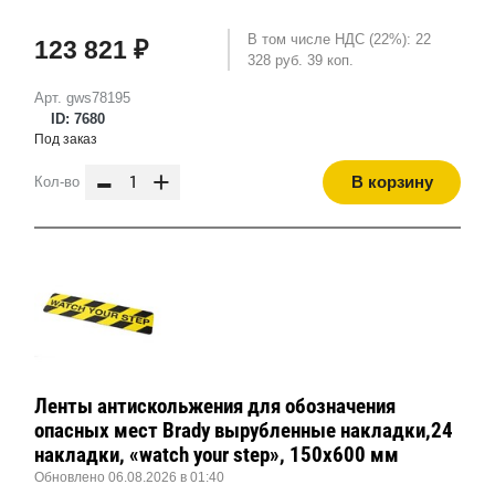
В том числе НДС (22%): 22
123 821 ₽
328 руб. 39 коп.
Арт. gws78195
ID: 7680
Под заказ
-
+
В корзину
Кол-во
Ленты антискольжения для обозначения
опасных мест Brady вырубленные накладки,24
накладки, «watch your step», 150x600 мм
Обновлено 06.08.2026 в 01:40