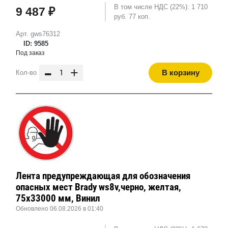
В том числе НДС (22%): 1 710
9 487 ₽
руб. 77 коп.
Арт. gws76312
ID: 9585
Под заказ
-
+
В корзину
Кол-во
Лента предупреждающая для обозначения
опасных мест Brady ws8v,черно, желтая,
75x33000 мм, Винил
Обновлено 06.08.2026 в 01:40