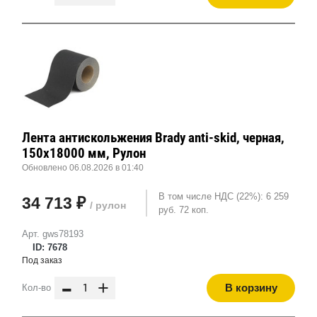
Лента антискольжения Brady anti-skid, черная,
150x18000 мм, Рулон
Обновлено 06.08.2026 в 01:40
В том числе НДС (22%): 6 259
34 713 ₽
/ рулон
руб. 72 коп.
Арт. gws78193
ID: 7678
Под заказ
-
+
В корзину
Кол-во