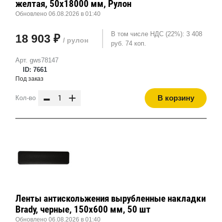
желтая, 50x18000 мм, Рулон
Обновлено 06.08.2026 в 01:40
В том числе НДС (22%): 3 408
18 903 ₽
/ рулон
руб. 74 коп.
Арт. gws78147
ID: 7661
Под заказ
-
+
В корзину
Кол-во
Ленты антискольжения вырубленные накладки
Brady, черные, 150x600 мм, 50 шт
Обновлено 06.08.2026 в 01:40