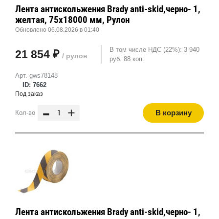
Лента антискольжения Brady anti-skid,черно- 1,
желтая, 75x18000 мм, Рулон
Обновлено 06.08.2026 в 01:40
В том числе НДС (22%): 3 940
21 854 ₽
/ рулон
руб. 88 коп.
Арт. gws78148
ID: 7662
Под заказ
-
+
В корзину
Кол-во
Лента антискольжения Brady anti-skid,черно- 1,