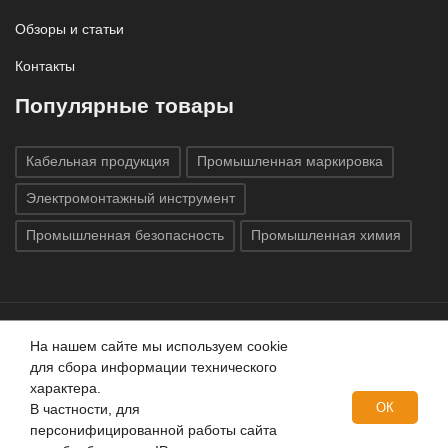
Обзоры и статьи
Контакты
Популярные товары
Кабельная продукция
Промышленная маркировка
Электромонтажный инструмент
Промышленная безопасность
Промышленная химия
На нашем сайте мы используем cookie
Все права защищены © 2020
ГК «Индатэк»
Все права
для сбора информации технического
защищены.
Использование материалов с сайта запрещено.
характера.
Данный сайт не является публичной офертой, определяемой
ОК
В частности, для
положениями статей 437 (2) ГК РФ.
персонифицированной работы сайта