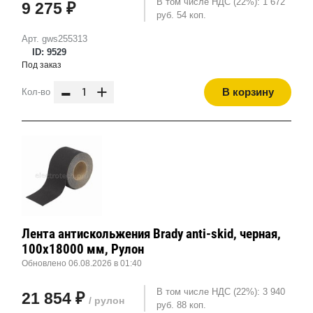
В том числе НДС (22%): 1 672
9 275 ₽
руб. 54 коп.
Арт. gws255313
ID: 9529
Под заказ
-
+
В корзину
Кол-во
Лента антискольжения Brady anti-skid, черная,
100x18000 мм, Рулон
Обновлено 06.08.2026 в 01:40
В том числе НДС (22%): 3 940
21 854 ₽
/ рулон
руб. 88 коп.