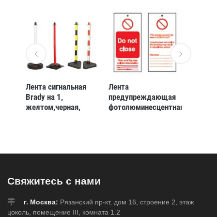
Лента сигнальная
Лента
Ленты
 с
Brady на 1,
предупреждающая
самок
y,
желтом,черная,
фотолюминесцентная
Brady 
fire
76x17000 мм,
Brady brady,левая,
тексто
,
«danger high
белая,красная,
направ
voltage», Рулон
60x12000 мм, Рулон
желтый
«natural
127x33
7541
Свяжитесь с нами
г. Москва:
Рязанский пр-кт, дом 16, строение 2, этаж
цоколь, помещение III, комната 1.2