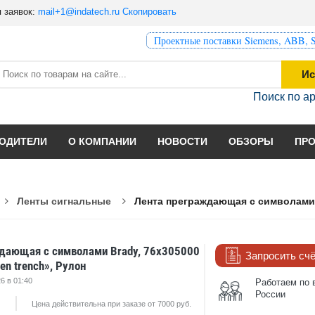
 заявок:
mail+1@indatech.ru
Скопировать
Проектные поставки Siemens, ABB, S
Ис
Поиск по а
ОДИТЕЛИ
О КОМПАНИИ
НОВОСТИ
ОБЗОРЫ
ПР
Ленты сигнальные
Лента преграждающая с символами B
дающая с символами Brady, 76x305000
Запросить сч
en trench», Рулон
6 в 01:40
Работаем по 
России
Цена действительна при заказе от 7000 руб.