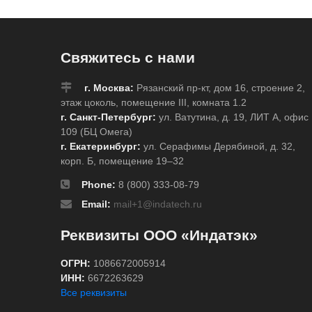
направления поток
серебристый на си
water», 225x15000
Свяжитесь с нами
г. Москва:
Рязанский пр-кт, дом 16, строение 2,
этаж цоколь, помещение III, комната 1.2
г. Санкт-Петербург:
ул. Ватутина, д. 19, ЛИТ А, офис
109 (БЦ Омега)
г. Екатеринбург:
ул. Серафимы Дерябиной, д. 32,
корп. Б, помещение 19–32
Phone:
8 (800) 333-08-79
Email:
mail+1@indatech.ru
Реквизиты ООО «Индатэк»
ОГРН:
1086672005914
ИНН:
6672263629
Все реквизиты