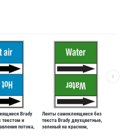
еящиеся Brady
Ленты самоклеящиеся без
Лента пр
 текстом и
текста Brady двухцветные,
на 1, жел
авления потока,
зеленый на красном,
75x25000
ребристом,
225x15000 мм, b-7541
«caution d
14 309 Р