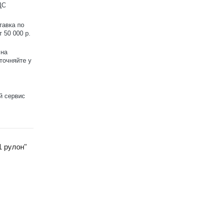
ДС
тавка по
 50 000 р.
 на
точняйте у
й сервис
1 рулон"