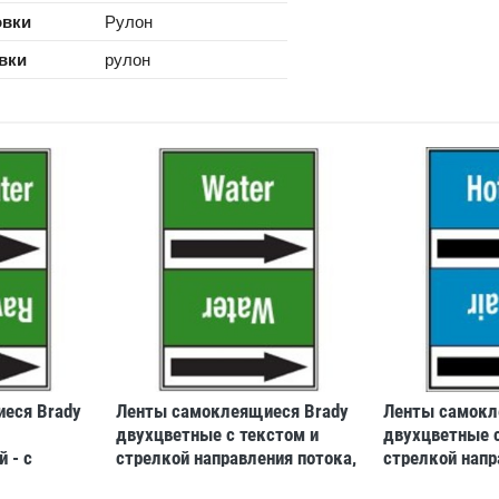
овки
Рулон
вки
рулон
еся Brady
Ленты самоклеящиеся Brady
Ленты самокл
двухцветные с текстом и
двухцветные с
 - с
стрелкой направления потока,
стрелкой напр
й
белый на белом, «air in
красный на се