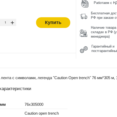
Работаем с Н
Бесплатная дос
-
РФ при заказе от
+
Купить
Наличие товара
складах в РФ (у
менеджера)
Гарантийный и
постгарантийны
ента с символами, легенда "Caution Open trench" 76 мм*305 м, 
характеристики
 мм
76x305000
Caution open trench