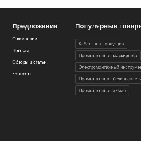
а,
ventilations systems»,
«supply steam
нем, «feed
127x33000 мм, b-7541
мм, b-7541
 мм, b-7541
Предложения
Популярные товар
О компании
Кабельная продукция
Новости
Промышленная маркировка
Обзоры и статьи
Электромонтажный инструме
Контакты
Промышленная безопасность
Промышленная химия