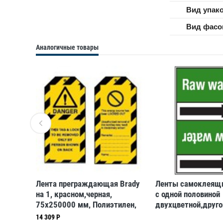
Вид упак
Вид фасо
Аналогичные товары
ая для
Лента преграждающая Brady
Ленты самоклеящи
ест
на 1, красном,черная,
с одной половиной
ая,
75x250000 мм, Полиэтилен,
двухцветной,другой
«danger», Рулон
текстом и стрелко
14 309 Р