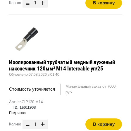
-
+
В корзину
Кол-во
Изолированный трубчатый медный луженый
наконечник 120мм² M14 Intercable уп/25
Обновлено 07.08.2026 в 01:40
Минимальный заказ от 7000
Стоимость уточняется
руб.
Арт. itcCIP120-M14
ID: 16011908
Под заказ
-
+
В корзину
Кол-во