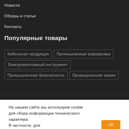
Новости
Обзоры и статьи
Контакты
Популярные товары
Кабельная продукция
Промышленная маркировка
Электромонтажный инструмент
Промышленная безопасность
Промышленная химия
На нашем сайте мы используем cookie
Все права защищены © 2020
ГК «Индатэк»
Все права
для сбора информации технического
защищены.
Использование материалов с сайта запрещено.
характера.
Данный сайт не является публичной офертой, определяемой
ОК
В частности, для
положениями статей 437 (2) ГК РФ.