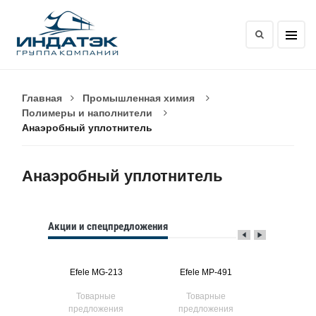
Главная
Промышленная химия
Полимеры и наполнители
Анаэробный уплотнитель
Анаэробный уплотнитель
Акции и спецпредложения
413
Efele MG-213
Efele MP-491
Efele
ые
Товарные
Товарные
Тов
ния
предложения
предложения
предл