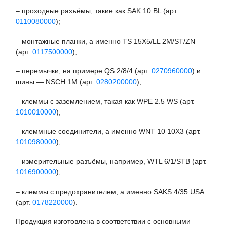
– проходные разъёмы, такие как SAK 10 BL (арт.
0110080000
);
– монтажные планки, а именно TS 15X5/LL 2M/ST/ZN
(арт.
0117500000
);
– перемычки, на примере QS 2/8/4 (арт.
0270960000
) и
шины — NSCH 1M (арт.
0280200000
);
– клеммы с заземлением, такая как WPE 2.5 WS (арт.
1010010000
);
– клеммные соединители, а именно WNT 10 10X3 (арт.
1010980000
);
– измерительные разъёмы, например, WTL 6/1/STB (арт.
1016900000
);
– клеммы с предохранителем, а именно SAKS 4/35 USA
(арт.
0178220000
).
Продукция изготовлена в соответствии с основными