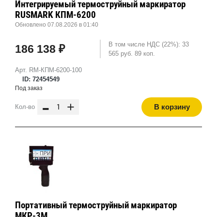
Интегрируемый термоструйный маркиратор
RUSMARK КПМ-6200
Обновлено 07.08.2026 в 01:40
В том числе НДС (22%): 33
186 138 ₽
565 руб. 89 коп.
Арт. RM-КПМ-6200-100
ID: 72454549
Под заказ
-
+
В корзину
Кол-во
Портативный термоструйный маркиратор
МКР-3М