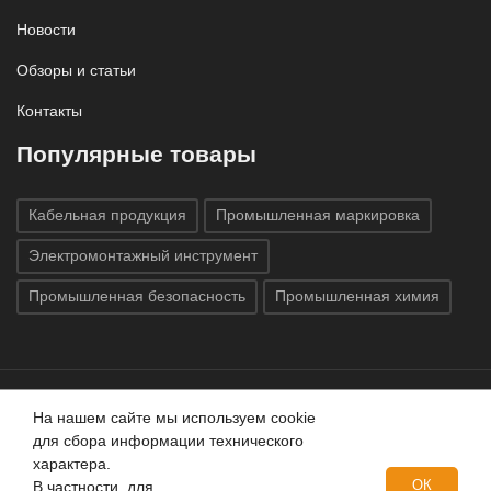
Новости
Обзоры и статьи
Контакты
Популярные товары
Кабельная продукция
Промышленная маркировка
Электромонтажный инструмент
Промышленная безопасность
Промышленная химия
На нашем сайте мы используем cookie
Все права защищены © 2020
ГК «Индатэк»
Все права
для сбора информации технического
защищены.
Использование материалов с сайта запрещено.
характера.
Данный сайт не является публичной офертой, определяемой
ОК
В частности, для