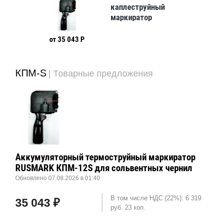
каплеструйный
маркиратор
Rusmark InkJet CIJ
L-009NET
от 35 043 Р
КПМ-S
| Товарные предложения
Аккумуляторный термоструйный маркиратор
RUSMARK КПМ-12S для сольвентных чернил
Обновлено 07.08.2026 в 01:40
В том числе НДС (22%): 6 319
35 043 ₽
руб. 23 коп.