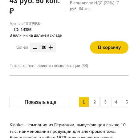
43 руб. 50 коп.
В том числе НДС (22%): 7
руб. 84 коп.
₽
Арт. klk101R5BK
ID: 14386
В наличии на дальнем складе
-
+
В корзину
Кол-во
Показать все варианты комплектации (68)
1
2
3
4
5
Показать еще
Klauke – компания из Германии, выпускающая свыше 10
тыс. наименований продукции для электромонтажа.
Бренд заявил о себе в 1879 году и за время своего