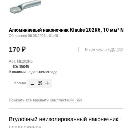
Алюминиевый наконечник Klauke 202R6, 10 мм² М6
Обновлено 06.08.2026 в 01:40
170 ₽
В том числе НДС (22%): 
Арт. klk202R6
ID: 15045
В наличии на дальнем складе
-
+
Кол-во
Показать все варианты комплектации (99)
Втулочный неизолированный наконечник
| Т
предложения