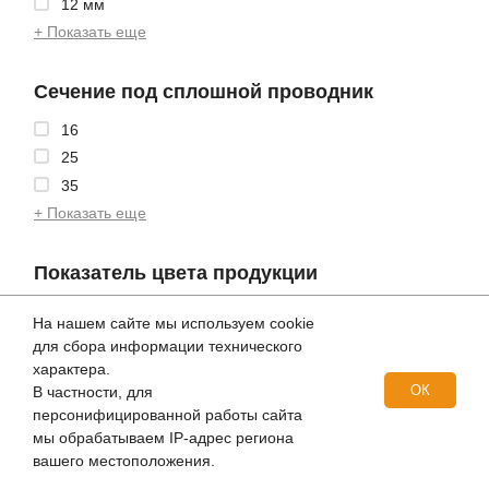
12 мм
+ Показать еще
Сечение под сплошной проводник
16
25
35
+ Показать еще
Показатель цвета продукции
бежевый
На нашем сайте мы используем cookie
белый
для сбора информации технического
бирюзовый
характера.
ОК
В частности, для
+ Показать еще
персонифицированной работы сайта
мы обрабатываем IP-адрес региона
Количество болтов
вашего местоположения.