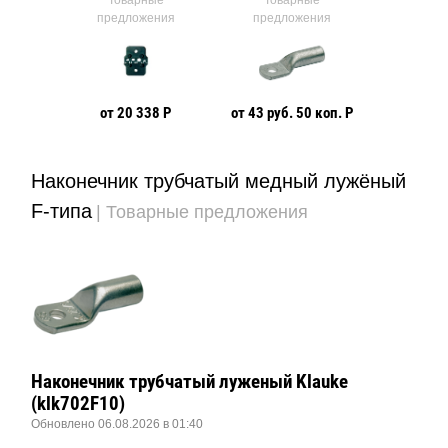
ния
предложения
предложения
предл
 коп. Р
от 20 338 Р
от 43 руб. 50 коп. Р
от 13 руб
Наконечник трубчатый медный лужёный
F-типа
| Товарные предложения
Наконечник трубчатый луженый Klauke
(klk702F10)
Обновлено 06.08.2026 в 01:40