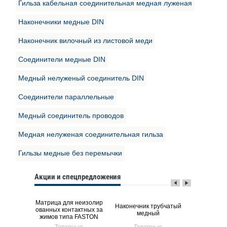
Гильза кабельная соединительная медная луженая
Наконечники медные DIN
Наконечник вилочный из листовой меди
Соединители медные DIN
Медный нелуженый соединитель DIN
Соединители параллельные
Медный соединитель проводов
Медная нелуженая соединительная гильза
Гильзы медные без перемычки
Акции и спецпредложения
убчатый
Матрица для неизолир
Наконечник трубчатый
Наконечни
ый ТМЛ у
ованных контактных за
медный
из лист
жимов типа FASTON
ые
Товарные
Товарные
Тов