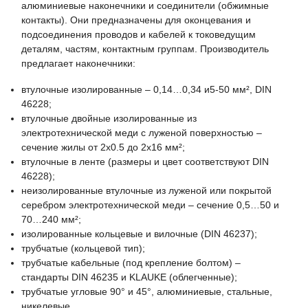
алюминиевые наконечники и соединители (обжимные
контакты). Они предназначены для оконцевания и
подсоединения проводов и кабелей к токоведущим
деталям, частям, контактным группам. Производитель
предлагает наконечники:
втулочные изолированные – 0,14…0,34 и5-50 мм², DIN
46228;
втулочные двойные изолированные из
электротехнической меди с луженой поверхностью –
сечение жилы от 2х0.5 до 2х16 мм²;
втулочные в ленте (размеры и цвет соответствуют DIN
46228);
неизолированные втулочные из луженой или покрытой
серебром электротехнической меди – сечение 0,5…50 и
70…240 мм²;
изолированные кольцевые и вилочные (DIN 46237);
трубчатые (кольцевой тип);
трубчатые кабельные (под крепление болтом) –
стандарты DIN 46235 и KLAUKE (облегченные);
трубчатые угловые 90° и 45°, алюминиевые, стальные,
никелевые.