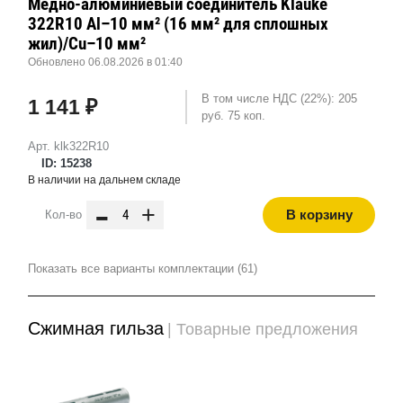
Медно-алюминиевый соединитель Klauke
322R10 Al–10 мм² (16 мм² для сплошных
жил)/Cu–10 мм²
Обновлено 06.08.2026 в 01:40
В том числе НДС (22%): 205
1 141 ₽
руб. 75 коп.
Арт. klk322R10
ID: 15238
В наличии на дальнем складе
-
+
В корзину
Кол-во
Показать все варианты комплектации (61)
Сжимная гильза
| Товарные предложения