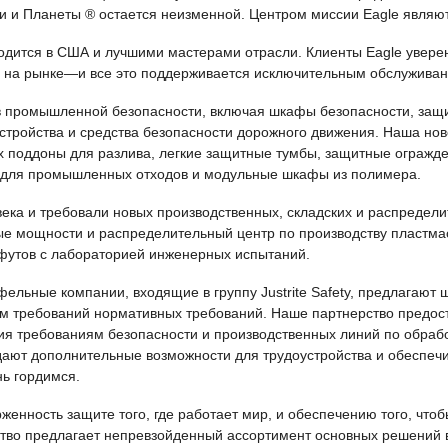
и и Планеты ® остается неизменной. Центром миссии Eagle являют
одится в США и лучшими мастерами отрасли. Клиенты Eagle уверены
на рынке—и все это поддерживается исключительным обслуживан
ов промышленной безопасности, включая шкафы безопасности, защ
стройства и средства безопасности дорожного движения. Наша но
х поддоны для разлива, легкие защитные тумбы, защитные огражд
и для промышленных отходов и модульные шкафы из полимера.
ека и требовали новых производственных, складских и распредел
ые мощности и распределительный центр по производству пластмас
футов с лабораторией инженерных испытаний.
ртфельные компании, входящие в группу Justrite Safety, предлагаю
ом требований нормативных требований. Наше партнерство предо
я требованиям безопасности и производственных линий по обрабо
создают дополнительные возможности для трудоустройства и обесп
нь гордимся.
ерженность защите того, где работает мир, и обеспечению того, чт
тво предлагает непревзойденный ассортимент основных решений 