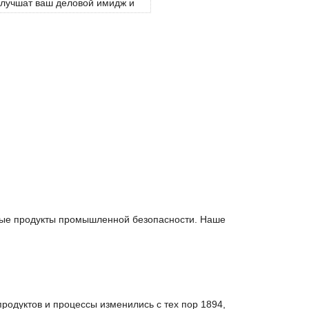
лучшат ваш деловой имидж и
збавят вашу собственность от
некрасивых окурков.
Самозатухающая конструкция
снижает риск возгорания.
нные продукты промышленной безопасности. Наше
одуктов и процессы изменились с тех пор 1894,