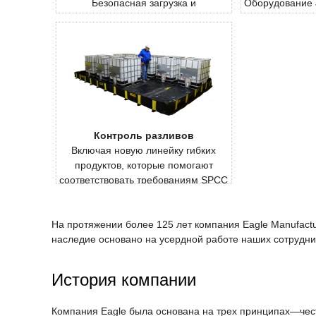
Безопасная загрузка и
Оборудование J
транспортировка тяжелых баллонов
оборудовани
со сжатым газом.
барабанные
вентиляционны
от опрокидыван
Контроль разливов
Включая новую линейку гибких
продуктов, которые помогают
соответствовать требованиям SPCC
и EPA.
На протяжении более 125 лет компания Eagle Manufac
наследие основано на усердной работе наших сотрудни
История компании
Компания Eagle была основана на трех принципах—чест