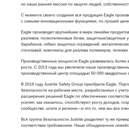
но наша ранняя миссия по защите людей, собственност
С момента своего создания вся продукция Eagle произв
с самыми инновационными функциями, по лучшей цене 
Eagle производит крупнейшие в мире линейки продукт
разливов, полиэтиленовые бочки, защитные/защитные у
барабанов, гибких защитных ограждений, металлически
стеллажей, комплекты для разлива полимеров, тележк
Производственные мощности Eagle развивались более в
роста. С 2013 года мы увеличили наши производственн
производственный центр площадью 50 000 квадратных 
В 2018 году Justrite Safety Group приобрела Eagle. По
безопасности на рабочем месте, разработанных с учет
расширения решений Eagle по обеспечению соответстви
усилия, как оказалось, способствуют росту доходов, 
сообществе, штате и регионе—и это то, чем мы все оче
Вся группа безопасности Justrite разделяет ту же прив
соответствие требованиям. Наше объединенное семейс