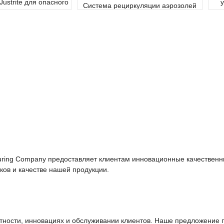
ustrite для опасного
у
Система рециркуляции аэрозолей
я включает в себя
и
Aerosolv® - это прокалывающее
 краны, воронки,
устройство, требующее
е отверстия, защиту
минимального обслуживания и
ия и многое другое.
позволяющее пользователям
превращать отработанные аэрозоли
в стальные контейнеры, пригодные
для вторичной переработки.
turing Company предоставляет клиентам инновационные качестве
ков и качестве нашей продукции.
ности, инновациях и обслуживании клиентов. Наше предложение пр