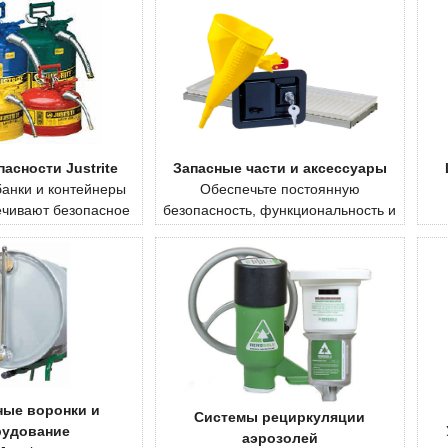
асности Justrite
Запасные части и аксессуары
анки и контейнеры
Обеспечьте постоянную
печивают безопасное
безопасность, функциональность и
ковоспламеняющихся
ре
надежность ваших продуктов Justrite.
а рабочем месте.
на
ные воронки и
Системы рециркуляции
рудование
аэрозолей