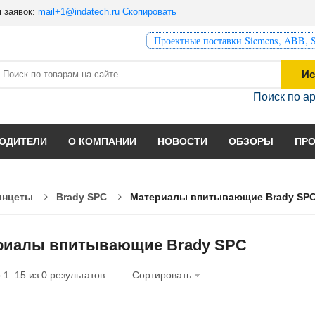
 заявок:
mail+1@indatech.ru
Скопировать
Проектные поставки Siemens, ABB, S
Ис
Поиск по а
ОДИТЕЛИ
О КОМПАНИИ
НОВОСТИ
ОБЗОРЫ
ПР
инцеты
Brady SPC
Материалы впитывающие Brady SP
риалы впитывающие Brady SPC
о
1
–
15
из
0
результатов
Сортировать