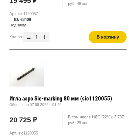
19 495 ₽
руб. 49 коп.
Арт. sic1120057
ID: 63409
Под заказ
-
+
В корзину
Кол-во
Игла аэро Sic-marking 80 мм (sic1120055)
Обновлено 07.08.2026 в 01:40
В том числе НДС (22%): 3 737
20 725 ₽
руб. 29 коп.
Арт. sic1120055