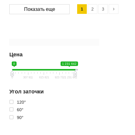
1
2
3
Показать еще
Цена
0
1 231 642
0
307 911
615 821
923 732
1 231 642
Угол заточки
120°
60°
90°