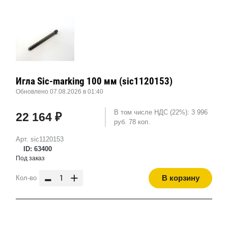
Игла Sic-marking 100 мм (sic1120153)
Обновлено 07.08.2026 в 01:40
В том числе НДС (22%): 3 996
22 164 ₽
руб. 78 коп.
Арт. sic1120153
ID: 63400
Под заказ
-
+
В корзину
Кол-во