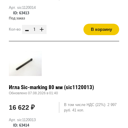
Арт. sic1120014
ID: 63413
Под заказ
-
+
В корзину
Кол-во
Игла Sic-marking 80 мм (sic1120013)
Обновлено 07.08.2026 в 01:40
В том числе НДС (22%): 2 997
16 622 ₽
руб. 41 коп.
Арт. sic1120013
ID: 63414