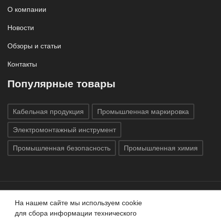
О компании
Новости
Обзоры и статьи
Контакты
Популярные товары
Кабельная продукция
Промышленная маркировка
Электромонтажный инструмент
Промышленная безопасность
Промышленная химия
На нашем сайте мы используем cookie
Все права защищены © 2020
ГК «Индатэк»
Все права
для сбора информации технического
защищены.
Использование материалов с сайта запрещено.