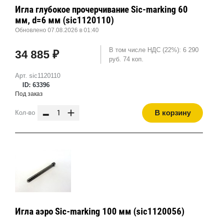
Игла глубокое прочерчивание Sic-marking 60
мм, d=6 мм (sic1120110)
Обновлено 07.08.2026 в 01:40
В том числе НДС (22%): 6 290
34 885 ₽
руб. 74 коп.
Арт. sic1120110
ID: 63396
Под заказ
-
+
В корзину
Кол-во
Игла аэро Sic-marking 100 мм (sic1120056)