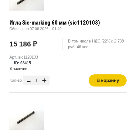
Игла Sic-marking 60 мм (sic1120103)
Обновлено 07.08.2026 в 01:40
В том числе НДС (22%): 2 738
15 186 ₽
руб. 46 коп.
Арт. sic1120103
ID: 63415
В наличии
-
+
В корзину
Кол-во