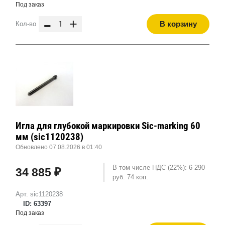
Под заказ
-
+
В корзину
Кол-во
Игла для глубокой маркировки Sic-marking 60
мм (sic1120238)
Обновлено 07.08.2026 в 01:40
В том числе НДС (22%): 6 290
34 885 ₽
руб. 74 коп.
Арт. sic1120238
ID: 63397
Под заказ