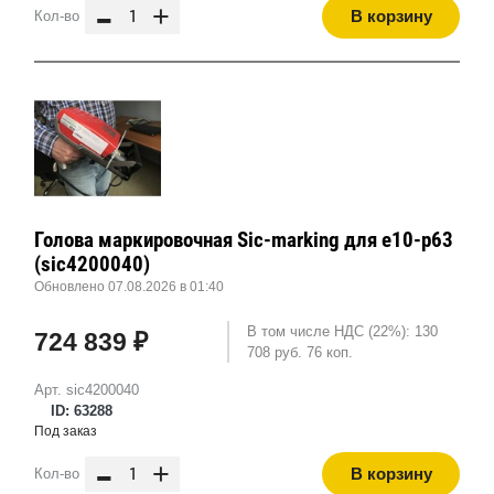
-
+
В корзину
Кол-во
Голова маркировочная Sic-marking для e10-p63
(sic4200040)
Обновлено 07.08.2026 в 01:40
В том числе НДС (22%): 130
724 839 ₽
708 руб. 76 коп.
Арт. sic4200040
ID: 63288
Под заказ
-
+
В корзину
Кол-во