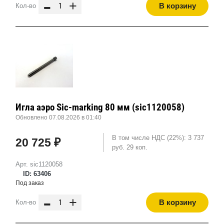
-
+
В корзину
Кол-во
Игла аэро Sic-marking 80 мм (sic1120058)
Обновлено 07.08.2026 в 01:40
В том числе НДС (22%): 3 737
20 725 ₽
руб. 29 коп.
Арт. sic1120058
ID: 63406
Под заказ
-
+
В корзину
Кол-во