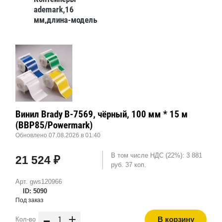
ademark,16
мм,длина-модель
1, AC-1-L16, в
упаковке, 2000 шт
Винил Brady B-7569, чёрный, 100 мм * 15 м
(BBP85/Powermark)
Обновлено 07.08.2026 в 01:40
В том числе НДС (22%): 3 881
21 524 ₽
руб. 37 коп.
Арт. gws120966
ID: 5090
Под заказ
-
+
В корзину
Кол-во