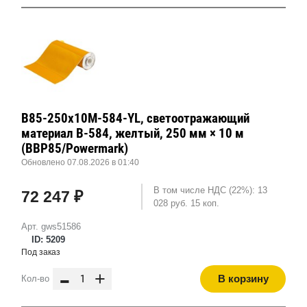
B85-250x10M-584-YL, светоотражающий
материал B-584, желтый, 250 мм × 10 м
(BBP85/Powermark)
Обновлено 07.08.2026 в 01:40
В том числе НДС (22%): 13
72 247 ₽
028 руб. 15 коп.
Арт. gws51586
ID: 5209
Под заказ
-
+
В корзину
Кол-во