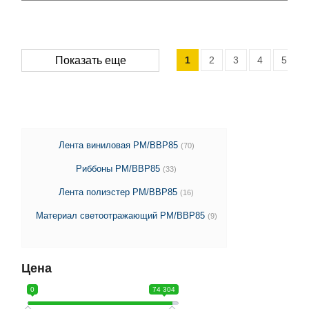
1
2
3
4
5
Показать еще
Лента виниловая PM/BBP85
(70)
Риббоны PM/BBP85
(33)
Лента полиэстер PM/BBP85
(16)
Материал светоотражающий PM/BBP85
(9)
Цена
0
74 304