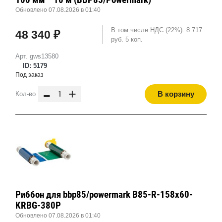
Обновлено 07.08.2026 в 01:40
В том числе НДС (22%): 8 717
48 340 ₽
руб. 5 коп.
Арт. gws13580
ID: 5179
Под заказ
-
+
В корзину
Кол-во
Риббон для bbp85/powermark B85-R-158x60-
KRBG-380P
Обновлено 07.08.2026 в 01:40