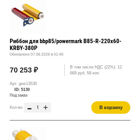
Риббон для bbp85/powermark B85-R-220x60-
KRBY-380P
Обновлено 07.08.2026 в 01:40
В том числе НДС (22%): 12
70 253 ₽
668 руб. 58 коп.
Арт. gws13530
ID: 5130
Под заказ
-
+
В корзину
Кол-во