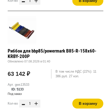
-
+
В корзину
Кол-во
Риббон для bbp85/powermark B85-R-158x60-
KRBY-200P
Обновлено 07.08.2026 в 01:40
В том числе НДС (22%): 11
63 142 ₽
386 руб. 27 коп.
Арт. gws13533
ID: 5133
Под заказ
-
+
В корзину
Кол-во