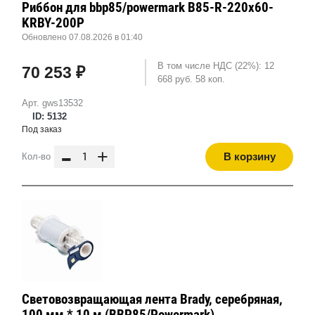
Риббон для bbp85/powermark B85-R-220x60-
KRBY-200P
Обновлено 07.08.2026 в 01:40
В том числе НДС (22%): 12
70 253 ₽
668 руб. 58 коп.
Арт. gws13532
ID: 5132
Под заказ
-
+
В корзину
Кол-во
Световозвращающая лента Brady, серебряная,
100 мм * 10 м (BBP85/Powermark)