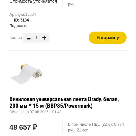
Стоимость уточняется
руб.
Арт. gws13534
ID: 5134
Под заказ
-
+
В корзину
Кол-во
Виниловая универсальная лента Brady, белая,
200 мм * 15 м (BBP85/Powermark)
Обновлено 07.08.2026 в 01:40
В том числе НДС (22%): 8 774
48 657 ₽
руб. 21 коп.