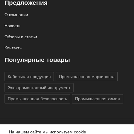
Предложения
О компании
Новости
Обзоры и статьи
Контакты
Популярные товары
Кабельная продукция
Промышленная маркировка
Электромонтажный инструмент
Промышленная безопасность
Промышленная химия
На нашем сайте мы используем cookie
Все права защищены © 2020
ГК «Индатэк»
Все права