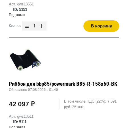
Арт. gws13551
ID: 5151
Под заказ
-
+
В корзину
Кол-во
Риббон для bbp85/powermark B85-R-158x60-BK
Обновлено 07.08.2026 в 01:40
В том числе НДС (22%): 7 591
42 097 ₽
руб. 26 коп.
Арт. gws13511
ID: 5111
Под заказ