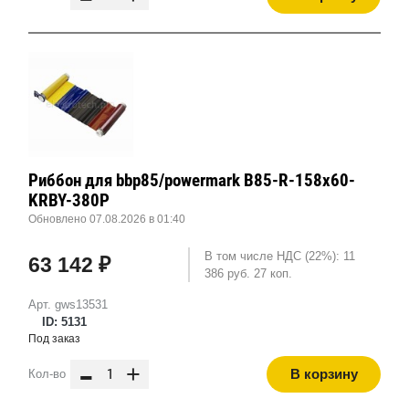
Риббон для bbp85/powermark B85-R-158x60-
KRBY-380P
Обновлено 07.08.2026 в 01:40
В том числе НДС (22%): 11
63 142 ₽
386 руб. 27 коп.
Арт. gws13531
ID: 5131
Под заказ
-
+
В корзину
Кол-во