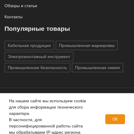
Обзоры и статьи
Контакты
Популярные товары
Кабельная продукция
Промышленная маркировка
Электромонтажный инструмент
Промышленная безопасность
Промышленная химия
На нашем сайте мы используем cookie
Все права защищены © 2020
ГК «Индатэк»
Все права
для сбора информации технического
защищены.
Использование материалов с сайта запрещено.
характера.
Данный сайт не является публичной офертой, определяемой
ОК
В частности, для
положениями статей 437 (2) ГК РФ.
персонифицированной работы сайта
мы обрабатываем IP-адрес региона