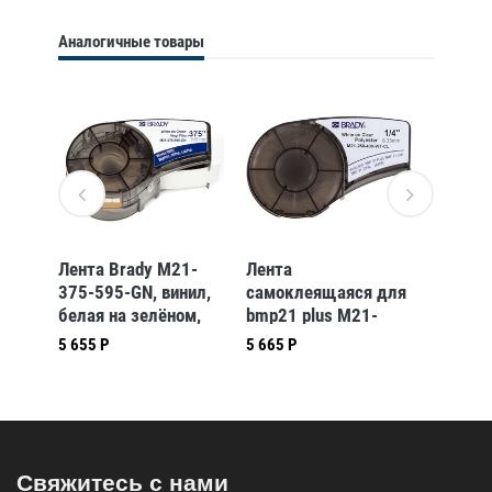
Аналогичные товары
1-
Лента Brady M21-
Лента
Самок
ил,
375-595-GN, винил,
самоклеящаяся для
лента 
м,
белая на зелёном,
bmp21 plus M21-
750-43
9,53 ммх6,4 м
250-430-WT-CL
полиэс
5 655 Р
5 665 Р
7 991 Р
белая 
прозра
мм * 6,
Свяжитесь с нами