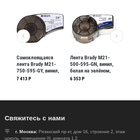
Самоклеящаяся
Лента Brady M21-
Самок
 для
лента Brady M21-
500-595-GN, винил,
лента 
-
750-595-GY, винил,
белая на зелёном,
375-59
печать чёрная на
12,7 ммх6,4 м
печать 
7 413 Р
6 353 Р
5 655 Р
сером, 19,05 мм *
сером, 
6,4 м
м
Свяжитесь с нами
г. Москва:
Рязанский пр-кт, дом 16, строение 2, этаж
цоколь, помещение III, комната 1.2