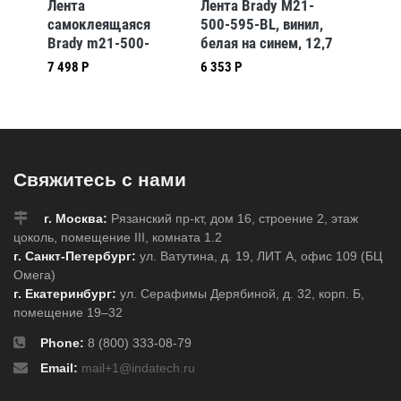
1-
Лента
Лента Brady M21-
Лента 
ил,
самоклеящаяся
500-595-BL, винил,
375-59
,
Brady m21-500-
белая на синем, 12,7
белая н
7425,печать на,
ммх6,4 м
ммх6,4
7 498 Р
6 353 Р
5 655 Р
черная на
белом,матовая,
12.7x6400 мм,
полипропилен
Свяжитесь с нами
г. Москва:
Рязанский пр-кт, дом 16, строение 2, этаж
цоколь, помещение III, комната 1.2
г. Санкт-Петербург:
ул. Ватутина, д. 19, ЛИТ А, офис 109 (БЦ
Омега)
г. Екатеринбург:
ул. Серафимы Дерябиной, д. 32, корп. Б,
помещение 19–32
Phone:
8 (800) 333-08-79
Email:
mail+1@indatech.ru