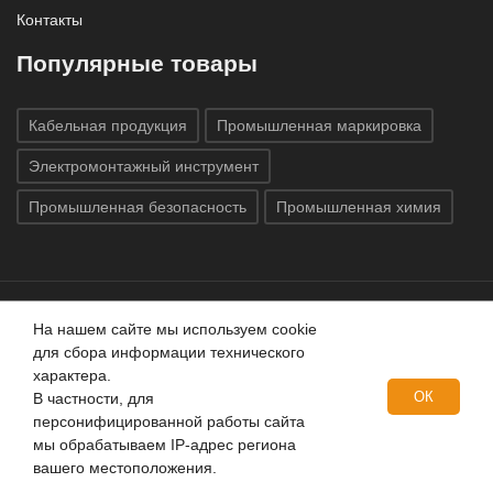
Контакты
Популярные товары
Кабельная продукция
Промышленная маркировка
Электромонтажный инструмент
Промышленная безопасность
Промышленная химия
На нашем сайте мы используем cookie
Все права защищены © 2020
ГК «Индатэк»
Все права
для сбора информации технического
защищены.
Использование материалов с сайта запрещено.
характера.
Данный сайт не является публичной офертой, определяемой
ОК
В частности, для
положениями статей 437 (2) ГК РФ.
персонифицированной работы сайта
мы обрабатываем IP-адрес региона
вашего местоположения.