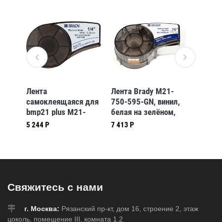
Лента
Лента Brady M21-
Самок
 для
самоклеящаяся для
750-595-GN, винил,
лента 
-
bmp21 plus M21-
белая на зелёном,
500-59
250-595-WT
19,05 ммх6,4 м
печать
5 244 Р
7 413 Р
6 353 Р
фиолет
мм * 6,
Свяжитесь с нами
г. Москва:
Рязанский пр-кт, дом 16, строение 2, этаж
цоколь, помещение III, комната 1.2