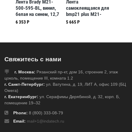
1-
Лента Brady M21-
Лента
Самок
ил,
500-595-BL, винил,
самоклеящаяся для
лента 
 9,53
белая на синем, 12,7
bmp21 plus M21-
375-59
ммх6,4 м
250-430
печать
6 353 Р
5 665 Р
5 655 Р
чёрном
6,4 м
Свяжитесь с нами
г. Москва:
Рязанский пр-кт, дом 16, строение 2, этаж
цоколь, помещение III, комната 1.2
г. Санкт-Петербург:
ул. Ватутина, д. 19, ЛИТ А, офис 109 (БЦ
Омега)
г. Екатеринбург:
ул. Серафимы Дерябиной, д. 32, корп. Б,
помещение 19–32
Phone:
8 (800) 333-08-79
Email:
mail+1@indatech.ru