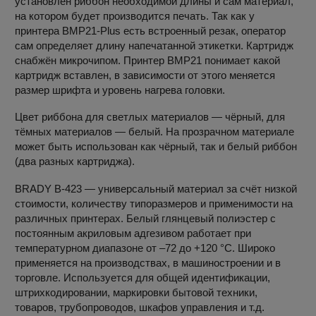
установлен риббон необходимой длины и сам материал,
на котором будет производится печать. Так как у
принтера BMP21-Plus есть встроенный резак, оператор
сам определяет длину напечатанной этикетки. Картридж
снабжён микрочипом. Принтер BMP21 понимает какой
картридж вставлен, в зависимости от этого меняется
размер шрифта и уровень нагрева головки.
Цвет риббона для светлых материалов — чёрный, для
тёмных материалов — белый. На прозрачном материале
может быть использован как чёрный, так и белый риббон
(два разных картриджа).
BRADY B-423 — универсальный материал за счёт низкой
стоимости, количеству типоразмеров и применимости на
различных принтерах. Белый глянцевый полиэстер с
постоянным акриловым адгезивом работает при
температурном диапазоне от –72 до +120 °С. Широко
применяется на производствах, в машиностроении и в
торговле. Используется для общей идентификации,
штрихкодировании, маркировки бытовой техники,
товаров, трубопроводов, шкафов управления и т.д.