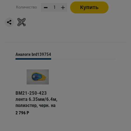
-
+
Купить
Количество
Аналоги brd139754
BM21-250-423
лента 6.35мм/6.4м,
полиэстер, черн. на
бел.(BMP21 Plus),
2 796 Р
Китай