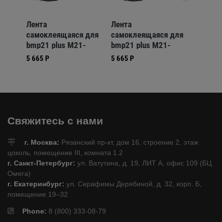
1-
Лента
Лента
Лента
ил,
самоклеящаяся для
самоклеящаяся для
самокл
bmp21 plus M21-
bmp21 plus M21-
bmp21 
05
250-423
250-430
250-59
5 665 Р
5 665 Р
5 244 Р
Свяжитесь с нами
г. Москва:
Рязанский пр-кт, дом 16, строение 2, этаж
цоколь, помещение III, комната 1.2
г. Санкт-Петербург:
ул. Ватутина, д. 19, ЛИТ А, офис 109 (БЦ
Омега)
г. Екатеринбург:
ул. Серафимы Дерябиной, д. 32, корп. Б,
помещение 19–32
Phone:
8 (800) 333-08-79