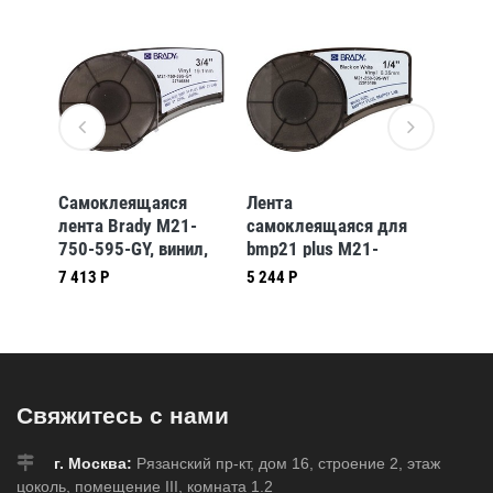
Самоклеящаяся
Лента
Самок
лента Brady M21-
самоклеящаяся для
лента 
750-595-GY, винил,
bmp21 plus M21-
375-59
печать чёрная на
250-595-WT
печать
7 413 Р
5 244 Р
5 655 Р
сером, 19,05 мм *
чёрном
6,4 м
6,4 м
Свяжитесь с нами
г. Москва:
Рязанский пр-кт, дом 16, строение 2, этаж
цоколь, помещение III, комната 1.2