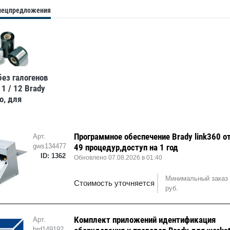
спецпредложения
без галогенов
1 / 12 Brady
o, для
в bbp11 / 12,
 65x70000
т
Программное обеспечение Brady link360 от
Арт.
gws134477
49 процедур,доступ на 1 год
ID: 1362
Обновлено 07.08.2026 в 01:40
Минимальный заказ 
Стоимость уточняется
руб.
Комплект приложений идентификация
Арт.
brd149192