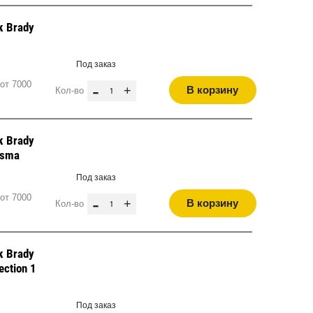
к Brady
Под заказ
от 7000
-
+
В корзину
Кол-во
к Brady
r sma
Под заказ
от 7000
-
+
В корзину
Кол-во
к Brady
tection 1
Под заказ