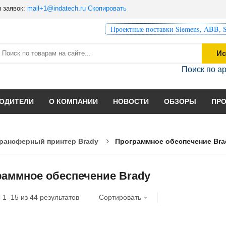
 заявок:
mail+1@indatech.ru
Скопировать
Проектные поставки Siemens, ABB, S
Ис
Поиск по а
ОДИТЕЛИ
О КОМПАНИИ
НОВОСТИ
ОБЗОРЫ
ПР
рансферный принтер Brady
Программное обеспечение Bra
раммное обеспечение Brady
о
1
–
15
из
44
результатов
Сортировать