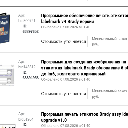
Программное обеспечение печать этикето
Арт.
brd800721
labelmark v4 Brady версии
ID:
Обновлено 07.08.2026 в 01:40
63897652
Минимальный заказ 
Стоимость уточняется
руб.
Программа для создания изображения на
Арт.
brd143512
этикетках labelmark Brady обновление 6 s
ID:
до lm6, желтовато-коричневый
63894958
Обновлено 07.08.2026 в 01:40
Минимальный заказ 
Стоимость уточняется
руб.
Программа печать этикеток Brady assy ide
Арт.
brd51964
upgrade v1.0
ID:
Обновлено 07.08.2026 в 01:40