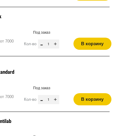
к
Под заказ
от 7000
-
+
В корзину
Кол-во
tandard
Под заказ
от 7000
-
+
В корзину
Кол-во
ntilab