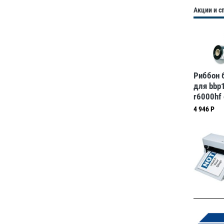
Акции и 
Риббон 
для bbp1
r6000hf 
принтеро
4 946 Р
черный,
мм, 1 ш