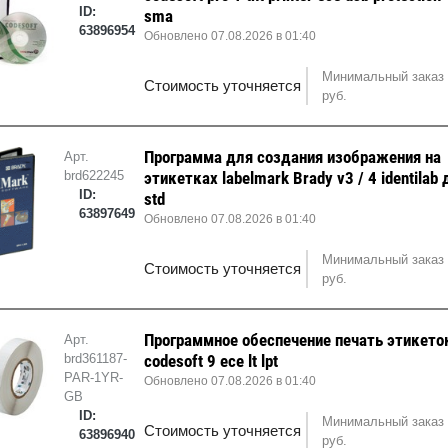
ID:
sma
63896954
Обновлено 07.08.2026 в 01:40
Минимальный заказ 
Стоимость уточняется
руб.
Программа для создания изображения на
Арт.
brd622245
этикетках labelmark Brady v3 / 4 identilab 
ID:
std
63897649
Обновлено 07.08.2026 в 01:40
Минимальный заказ 
Стоимость уточняется
руб.
Программное обеспечение печать этикето
Арт.
brd361187-
codesoft 9 ece lt lpt
PAR-1YR-
Обновлено 07.08.2026 в 01:40
GB
ID:
Минимальный заказ 
Стоимость уточняется
63896940
руб.