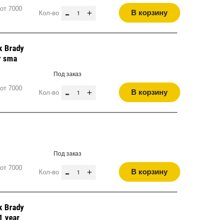
от 7000
-
+
В корзину
Кол-во
к Brady
ar sma
Под заказ
от 7000
-
+
В корзину
Кол-во
Под заказ
от 7000
-
+
В корзину
Кол-во
к Brady
 1 year