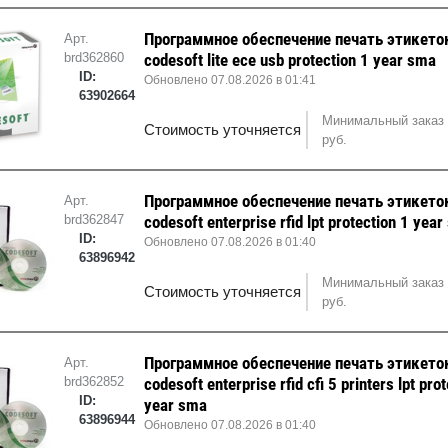
Программное обеспечение печать этикето
Арт.
brd362860
codesoft lite ece usb protection 1 year sma
ID:
Обновлено 07.08.2026 в 01:41
63902664
Минимальный заказ 
Стоимость уточняется
руб.
Программное обеспечение печать этикето
Арт.
brd362847
codesoft enterprise rfid lpt protection 1 yea
ID:
Обновлено 07.08.2026 в 01:40
63896942
Минимальный заказ 
Стоимость уточняется
руб.
Программное обеспечение печать этикето
Арт.
brd362852
codesoft enterprise rfid cfi 5 printers lpt pro
ID:
year sma
63896944
Обновлено 07.08.2026 в 01:40