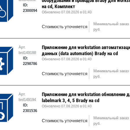
оборудования и проводов Brady для workst
ID:
на cd, Комплект
2300094
Обновлено 07.08.2026 в 01:40
Минимальный заказ 
Стоимость уточняется
руб.
Приложение для workstation автоматизац
Арт.
brd149188
данных (data automation) Brady на cd
ID:
Обновлено 07.08.2026 в 01:40
2298786
Минимальный заказ 
Стоимость уточняется
руб.
Приложение для workstation обновление д
Арт.
brd149194
labelmark 3, 4, 5 Brady на cd
ID:
Обновлено 07.08.2026 в 01:40
2301536
Минимальный заказ 
Стоимость уточняется
руб.