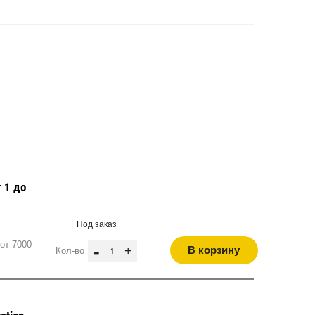
 1 до
Под заказ
от 7000
-
+
В корзину
Кол-во