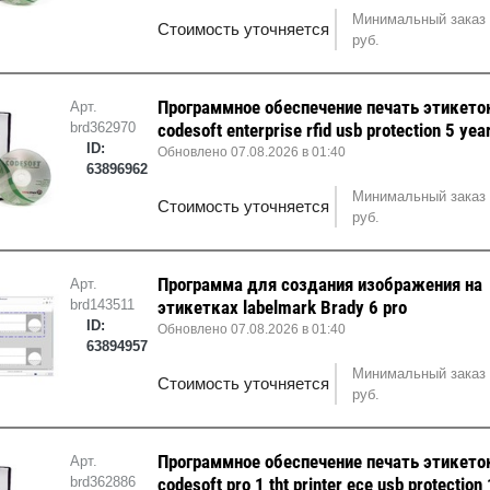
Минимальный заказ 
Стоимость уточняется
руб.
Программное обеспечение печать этикето
Арт.
brd362970
codesoft enterprise rfid usb protection 5 ye
ID:
Обновлено 07.08.2026 в 01:40
63896962
Минимальный заказ 
Стоимость уточняется
руб.
Программа для создания изображения на
Арт.
brd143511
этикетках labelmark Brady 6 pro
ID:
Обновлено 07.08.2026 в 01:40
63894957
Минимальный заказ 
Стоимость уточняется
руб.
Программное обеспечение печать этикето
Арт.
brd362886
codesoft pro 1 tht printer ece usb protection