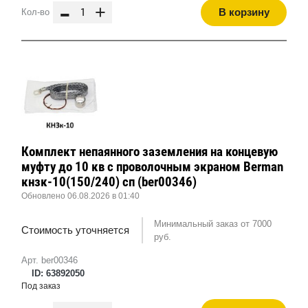
-
+
В корзину
Кол-во
Комплект непаянного заземления на концевую
муфту до 10 кв с проволочным экраном Berman
кнзк-10(150/240) сп (ber00346)
Обновлено 06.08.2026 в 01:40
Минимальный заказ от 7000
Стоимость уточняется
руб.
Арт. ber00346
ID: 63892050
Под заказ