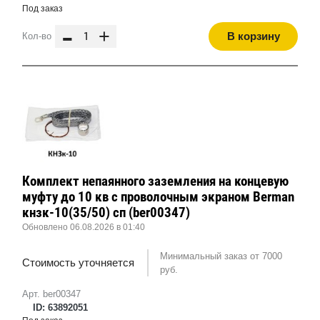
Под заказ
-
+
В корзину
Кол-во
Комплект непаянного заземления на концевую
муфту до 10 кв с проволочным экраном Berman
кнзк-10(35/50) сп (ber00347)
Обновлено 06.08.2026 в 01:40
Минимальный заказ от 7000
Стоимость уточняется
руб.
Арт. ber00347
ID: 63892051