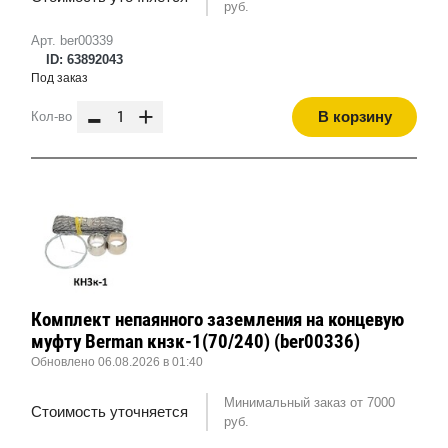
руб.
Арт. ber00339
ID: 63892043
Под заказ
-
+
В корзину
Кол-во
Комплект непаянного заземления на концевую
муфту Berman кнзк-1(70/240) (ber00336)
Обновлено 06.08.2026 в 01:40
Минимальный заказ от 7000
Стоимость уточняется
руб.