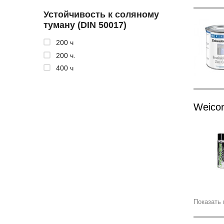
Устойчивость к соляному
туману (DIN 50017)
200 ч
200 ч.
400 ч
Weicon
Показать 