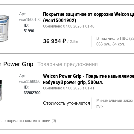
Покрытие защитное от коррозии Weicon ц
Арт.
wcn15001902
(wcn15001902)
ID:
Обновлено 07.08.2026 в 01:40
51990
В том числе НДС (2
36 954 ₽
/ 2.5л
663 руб. 84 коп.
 Power Grip
| Товарные предложения
Weicon Power Grip - Покрытие напыляемо
Арт.
wcn11680500
небуксуй power grip, 500мл.
ID:
Обновлено 07.08.2026 в 01:41
63902300
Минимальный заказ 
Стоимость уточняется
руб.
все варианты комплектации (0)