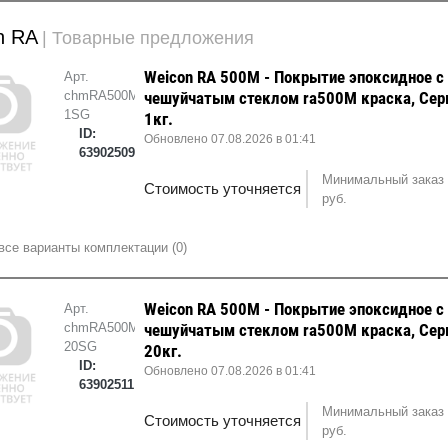
n RA
| Товарные предложения
Weicon RA 500M - Покрытие эпоксидное с
Арт.
chmRA500M-
чешуйчатым стеклом ra500M краска, Сер
1SG
1кг.
ID:
Обновлено 07.08.2026 в 01:41
63902509
Минимальный заказ 
Стоимость уточняется
руб.
все варианты комплектации (0)
Weicon RA 500M - Покрытие эпоксидное с
Арт.
chmRA500M-
чешуйчатым стеклом ra500M краска, Сер
20SG
20кг.
ID:
Обновлено 07.08.2026 в 01:41
63902511
Минимальный заказ 
Стоимость уточняется
руб.