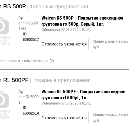
n RS 500P
| Товарные предложения
Weicon RS 500P - Покрытие эпоксидное
Арт.
chmRS500P-
грунтовка rs 500p, Серый, 1кг.
1SG
Обновлено 07.08.2026 в 01:41
ID:
63902517
Минимальный заказ 
Стоимость уточняется
руб.
все варианты комплектации (2)
n RL 500PF
| Товарные предложения
Weicon RL 500PF - Покрытие эпоксидное
Арт.
chmRL500PF-
грунтовка rl 500pf, 1л.
1
Обновлено 07.08.2026 в 01:41
ID:
63902514
Минимальный заказ 
Стоимость уточняется
руб.