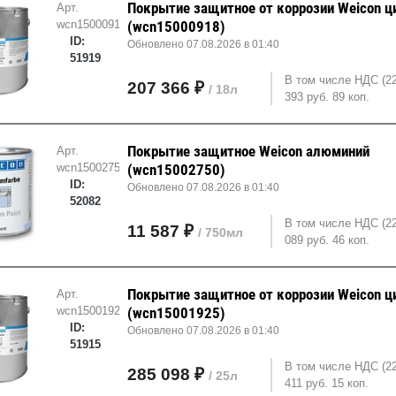
Покрытие защитное от коррозии Weicon ц
Арт.
wcn15000918
(wcn15000918)
ID:
Обновлено 07.08.2026 в 01:40
51919
В том числе НДС (2
207 366 ₽
/ 18л
393 руб. 89 коп.
Покрытие защитное Weicon алюминий
Арт.
wcn15002750
(wcn15002750)
ID:
Обновлено 07.08.2026 в 01:40
52082
В том числе НДС (2
11 587 ₽
/ 750мл
089 руб. 46 коп.
Покрытие защитное от коррозии Weicon ц
Арт.
wcn15001925
(wcn15001925)
ID:
Обновлено 07.08.2026 в 01:40
51915
В том числе НДС (2
285 098 ₽
/ 25л
411 руб. 15 коп.