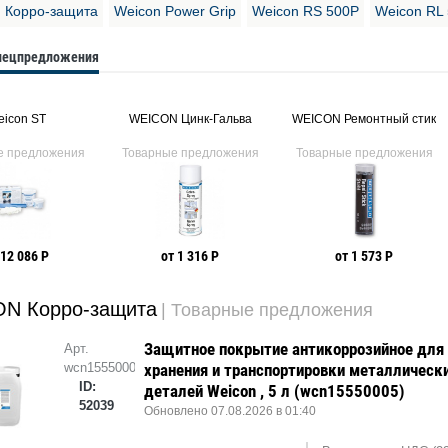
 Корро-защита
Weicon Power Grip
Weicon RS 500P
Weicon RL
спецпредложения
icon ST
WEICON Цинк-Гальва
WEICON Ремонтный стик
е предложения
Товарные предложения
Товарные предложения
 12 086 Р
от 1 316 Р
от 1 573 Р
N Корро-защита
| Товарные предложения
Защитное покрытие антикоррозийное для
Арт.
wcn15550005
хранения и транспортировки металлическ
ID:
деталей Weicon , 5 л (wcn15550005)
52039
Обновлено 07.08.2026 в 01:40