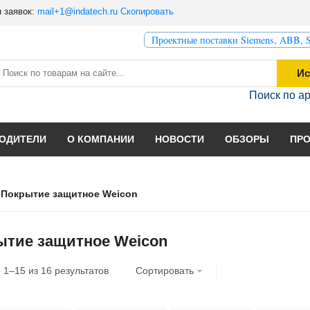
 заявок:
mail+1@indatech.ru
Скопировать
Проектные поставки Siemens, ABB, S
Ис
Поиск по а
ОДИТЕЛИ
О КОМПАНИИ
НОВОСТИ
ОБЗОРЫ
ПР
Покрытие защитное Weicon
ытие защитное Weicon
о
1
–
15
из
16
результатов
Сортировать