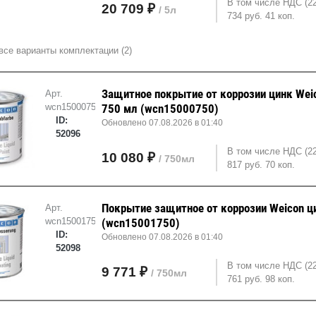
В том числе НДС (2
20 709 ₽
/ 5л
734 руб. 41 коп.
все варианты комплектации (2)
Защитное покрытие от коррозии цинк Weic
Арт.
wcn15000750
750 мл (wcn15000750)
ID:
Обновлено 07.08.2026 в 01:40
52096
В том числе НДС (2
10 080 ₽
/ 750мл
817 руб. 70 коп.
Покрытие защитное от коррозии Weicon ц
Арт.
wcn15001750
(wcn15001750)
ID:
Обновлено 07.08.2026 в 01:40
52098
В том числе НДС (2
9 771 ₽
/ 750мл
761 руб. 98 коп.