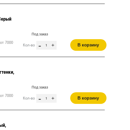
Серый
Под заказ
от 7000
-
+
В корзину
Кол-во
ттенки,
Под заказ
от 7000
-
+
В корзину
Кол-во
ый,