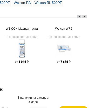
 500PF
Weicon RA
Weicon RL 500PF
WEICON Медная паста
Weicon WR2
Weicon H
Товарные предложения
Товарные предложения
Товарные пр
от 1 046 Р
от 7 656 Р
от 19 5
их
В наличии на дальнем
складе