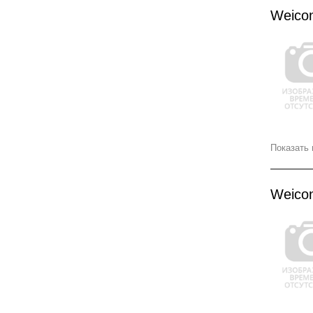
Weico
Показать 
Weico