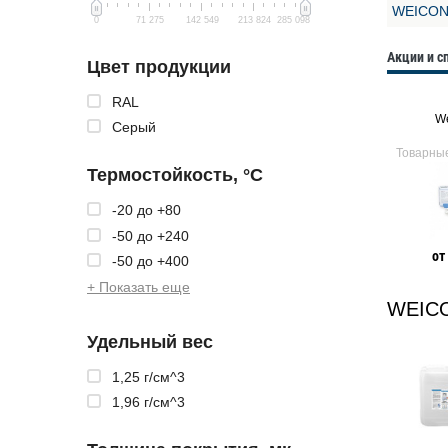
WEICON
0
71 275
142 549
213 824
285 098
Акции и 
Цвет продукции
RAL
нта
WEICON Разделительная
We
Серый
смазка для форм
ия
Товарные предложения
Товарны
Термостойкость, °C
Клей-спрей Weicon
(wcn11801500)
-20 до +80
-50 до +240
1 917 Р
от 1 247 Р
от
-50 до +400
+ Показать еще
WEICO
Удельный вес
1,25 г/см^3
1,96 г/см^3