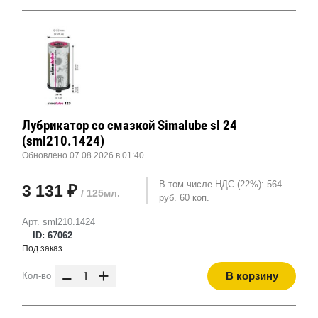
Лубрикатор со смазкой Simalube sl 24
(sml210.1424)
Обновлено 07.08.2026 в 01:40
В том числе НДС (22%): 564
3 131 ₽
/ 125мл.
руб. 60 коп.
Арт. sml210.1424
ID: 67062
Под заказ
-
+
В корзину
Кол-во