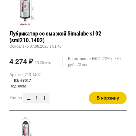
Лубрикатор со смазкой Simalube sl 02
(sml210.1402)
Обновлено 07.08.2026 в 01:40
В том числе НДС (22%): 770
4 274 ₽
/ 125мл.
руб. 72 коп.
Арт. sml210.1402
ID: 67017
Под заказ
-
+
В корзину
Кол-во