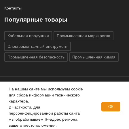
Контакты
Популярные товары
Кабельная продукция
Промышленная маркировка
Электромонтажный инструмент
Промышленная безопасность
Промышленная химия
На нашем сайте мы используем cookie
Все права защищены © 2020
ГК «Индатэк»
Все права
для сбора информации технического
защищены.
Использование материалов с сайта запрещено.
характера.
Данный сайт не является публичной офертой, определяемой
ОК
В частности, для
положениями статей 437 (2) ГК РФ.
персонифицированной работы сайта
мы обрабатываем IP-адрес региона
вашего местоположения.