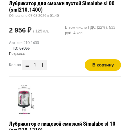
Лубрикатор для смазки пустой Simalube sl 00
(sml210.1400)
Обновлено 07.08.2026 в 01:40
В том числе НДС (22%): 533
2 956 ₽
/ 125мл.
руб. 4 коп.
Арт. sml210.1400
ID: 67066
Под заказ
-
+
В корзину
Кол-во
Лубрикатор с пищевой смазкой Simalube sl 10