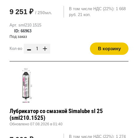
В том числе НДС (22%): 1 668
9 251 ₽
/ 250мл.
руб. 21 коп.
Арт. sml210.1515
ID: 66963
Под заказ
-
+
В корзину
Кол-во
Лубрикатор со смазкой Simalube sl 25
(sml210.1525)
Обновлено 07.08.2026 в 01:40
В том числе НДС (22%): 1 274