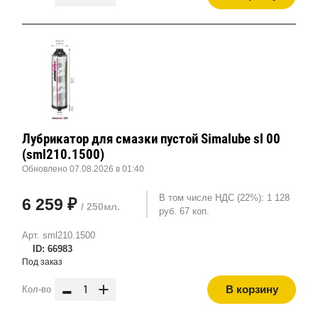
Лубрикатор для смазки пустой Simalube sl 00
(sml210.1500)
Обновлено 07.08.2026 в 01:40
В том числе НДС (22%): 1 128
6 259 ₽
/ 250мл.
руб. 67 коп.
Арт. sml210.1500
ID: 66983
Под заказ
-
+
В корзину
Кол-во