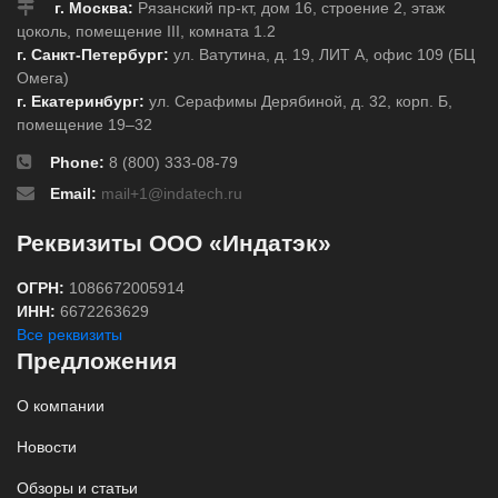
г. Москва:
Рязанский пр-кт, дом 16, строение 2, этаж
цоколь, помещение III, комната 1.2
г. Санкт-Петербург:
ул. Ватутина, д. 19, ЛИТ А, офис 109 (БЦ
Омега)
г. Екатеринбург:
ул. Серафимы Дерябиной, д. 32, корп. Б,
помещение 19–32
Phone:
8 (800) 333-08-79
Email:
mail+1@indatech.ru
Реквизиты ООО «Индатэк»
ОГРН:
1086672005914
ИНН:
6672263629
Все реквизиты
Предложения
О компании
Новости
Обзоры и статьи