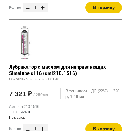
-
+
В корзину
Кол-во
Лубрикатор с маслом для направляющих
Simalube sl 16 (sml210.1516)
Обновлено 07.08.2026 в 01:40
В том числе НДС (22%): 1 320
7 321 ₽
/ 250мл.
руб. 18 коп.
Арт. sml210.1516
ID: 66970
Под заказ
-
+
В корзину
Кол-во