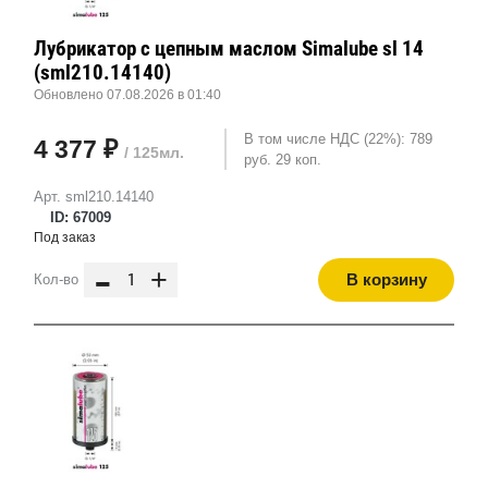
Лубрикатор с цепным маслом Simalube sl 14
(sml210.14140)
Обновлено 07.08.2026 в 01:40
В том числе НДС (22%): 789
4 377 ₽
/ 125мл.
руб. 29 коп.
Арт. sml210.14140
ID: 67009
Под заказ
-
+
В корзину
Кол-во