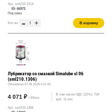
Арт. sml210.1514
ID: 66972
Под заказ
-
+
В корзину
Кол-во
Лубрикатор со смазкой Simalube sl 06
(sml210.1306)
Обновлено 07.08.2026 в 01:40
В том числе НДС (22%): 734
4 071 ₽
/ 60мл.
руб. 11 коп.
Арт. sml210.1306