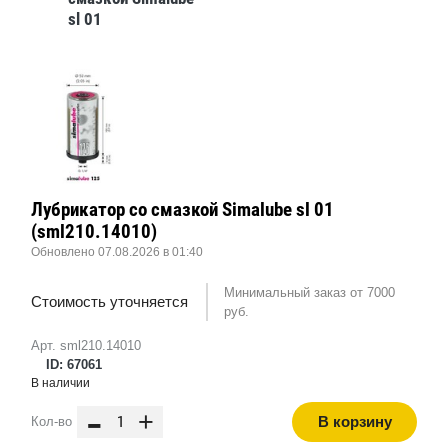
sl 01
(sml210.14010)
Лубрикатор со смазкой Simalube sl 01
(sml210.14010)
Обновлено 07.08.2026 в 01:40
Минимальный заказ от 7000
Стоимость уточняется
руб.
Арт. sml210.14010
ID: 67061
В наличии
-
+
В корзину
Кол-во