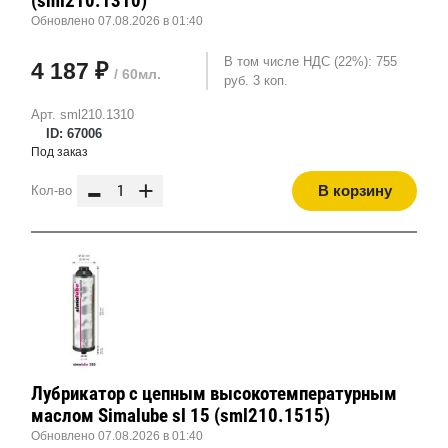
(sml210.1310)
Обновлено 07.08.2026 в 01:40
В том числе НДС (22%): 755
4 187 ₽
/ 60мл.
руб. 3 коп.
Арт. sml210.1310
ID: 67006
Под заказ
-
+
В корзину
Кол-во
Лубрикатор с цепным высокотемпературным
маслом Simalube sl 15 (sml210.1515)
Обновлено 07.08.2026 в 01:40