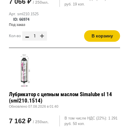
7 066 ₽
/ 250мл.
руб. 19 коп.
Арт. sml210.1525
ID: 66974
Под заказ
-
+
В корзину
Кол-во
Лубрикатор с цепным маслом Simalube sl 14
(sml210.1514)
Обновлено 07.08.2026 в 01:40
В том числе НДС (22%): 1 291
7 162 ₽
/ 250мл.
руб. 50 коп.