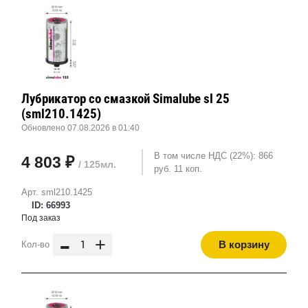
Лубрикатор со смазкой Simalube sl 25
(sml210.1425)
Обновлено 07.08.2026 в 01:40
В том числе НДС (22%): 866
4 803 ₽
/ 125мл.
руб. 11 коп.
Арт. sml210.1425
ID: 66993
Под заказ
-
+
В корзину
Кол-во