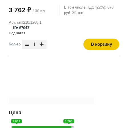
В том числе НДС (22%): 678
3 762 ₽
/ 30мл.
руб. 39 коп.
Арт. sml210.1200-1
ID: 67043
Под заказ
-
+
В корзину
Кол-во
Цена
2 939
6 393