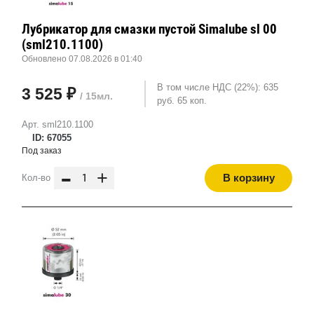
Лубрикатор для смазки пустой Simalube sl 00
(sml210.1100)
Обновлено 07.08.2026 в 01:40
В том числе НДС (22%): 635
3 525 ₽
/ 15мл.
руб. 65 коп.
Арт. sml210.1100
ID: 67055
Под заказ
-
+
В корзину
Кол-во