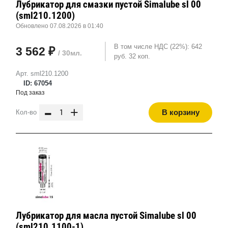
Лубрикатор для смазки пустой Simalube sl 00
(sml210.1200)
Обновлено 07.08.2026 в 01:40
В том числе НДС (22%): 642
3 562 ₽
/ 30мл.
руб. 32 коп.
Арт. sml210.1200
ID: 67054
Под заказ
-
+
В корзину
Кол-во
Лубрикатор для масла пустой Simalube sl 00
(sml210.1100-1)