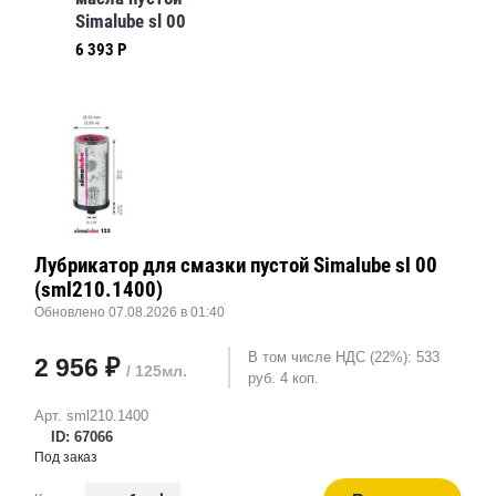
Simalube sl 00
(sml210.1500-1)
6 393 Р
Лубрикатор для смазки пустой Simalube sl 00
(sml210.1400)
Обновлено 07.08.2026 в 01:40
В том числе НДС (22%): 533
2 956 ₽
/ 125мл.
руб. 4 коп.
Арт. sml210.1400
ID: 67066
Под заказ