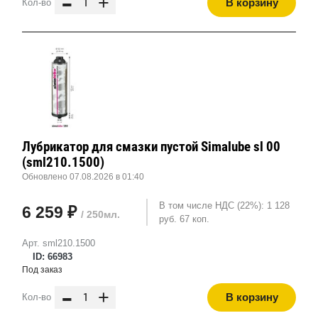
-
+
В корзину
Кол-во
Лубрикатор для смазки пустой Simalube sl 00
(sml210.1500)
Обновлено 07.08.2026 в 01:40
В том числе НДС (22%): 1 128
6 259 ₽
/ 250мл.
руб. 67 коп.
Арт. sml210.1500
ID: 66983
Под заказ
-
+
В корзину
Кол-во