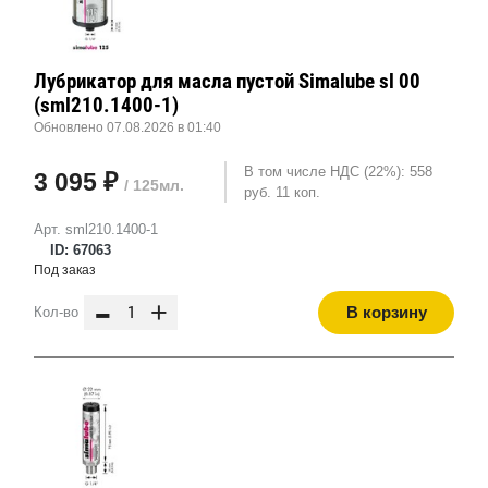
Лубрикатор для масла пустой Simalube sl 00
(sml210.1400-1)
Обновлено 07.08.2026 в 01:40
В том числе НДС (22%): 558
3 095 ₽
/ 125мл.
руб. 11 коп.
Арт. sml210.1400-1
ID: 67063
Под заказ
-
+
В корзину
Кол-во