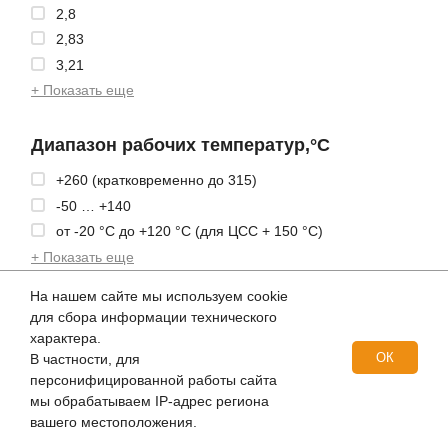
2,8
2,83
3,21
+ Показать еще
Диапазон рабочих температур,°С
+260 (кратковременно до 315)
-50 … +140
от -20 °C до +120 °C (для ЦСС + 150 °C)
+ Показать еще
На нашем сайте мы используем cookie
Диэлектрическая прочность,кВ/мм
для сбора информации технического
характера.
17,4
ОК
В частности, для
18,7
персонифицированной работы сайта
20
мы обрабатываем IP-адрес региона
вашего местоположения.
+ Показать еще