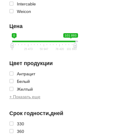
Intercable
Weicon
Цена
0
101 893
0
25 473
50 947
76 420
101 893
Цвет продукции
Антрацит
Белый
Желтый
+ Показать еще
Срок годности,дней
330
360