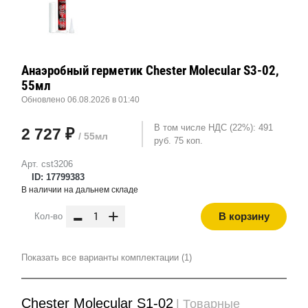
Анаэробный герметик Chester Molecular S3-02,
55мл
Обновлено 06.08.2026 в 01:40
В том числе НДС (22%): 491
2 727 ₽
/ 55мл
руб. 75 коп.
Арт. cst3206
ID: 17799383
В наличии на дальнем складе
-
+
В корзину
Кол-во
Показать все варианты комплектации (1)
Chester Molecular S1-02
| Товарные