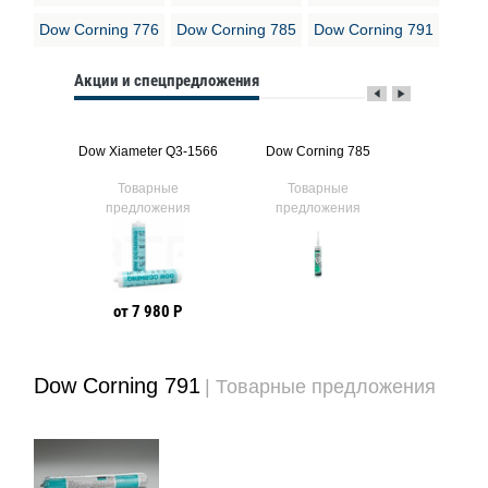
Dow Corning 776
Dow Corning 785
Dow Corning 791
Акции и спецпредложения
g 739
Dow Xiameter Q3-1566
Dow Corning 785
Dow Cor
ые
Товарные
Товарные
Тов
ния
предложения
предложения
предл
от 7 980 Р
Dow Corning 791
| Товарные предложения