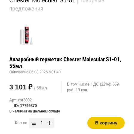
Chester Molecular S1-01
| Товарные
предложения
Анаэробный герметик Chester Molecular S1-01,
55мл
Обновлено 06.08.2026 в 01:40
В том числе НДС (22%): 559
3 101 ₽
/ 55мл
руб. 19 коп.
Арт. cst3002
ID: 17799370
В наличии на дальнем складе
-
+
В корзину
Кол-во