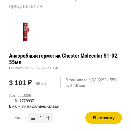
предложения
Анаэробный герметик Chester Molecular S1-02,
55мл
Обновлено 06.08.2026 в 01:40
В том числе НДС (22%): 559
3 101 ₽
/ 55мл
руб. 19 коп.
Арт. cst3006
ID: 17799371
В наличии на дальнем складе
-
+
В корзину
Кол-во