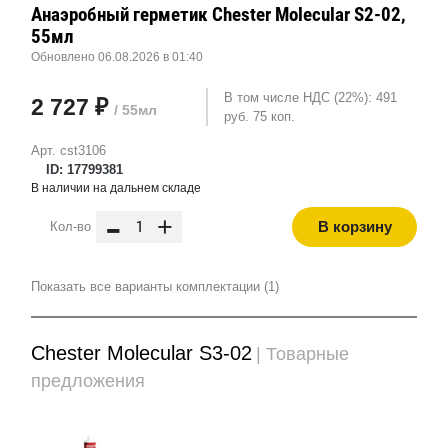
Анаэробный герметик Chester Molecular S2-02,
55мл
Обновлено 06.08.2026 в 01:40
В том числе НДС (22%): 491
2 727 ₽
/ 55мл
руб. 75 коп.
Арт. cst3106
ID: 17799381
В наличии на дальнем складе
-
+
В корзину
Кол-во
Показать все варианты комплектации (1)
Chester Molecular S3-02
| Товарные
предложения