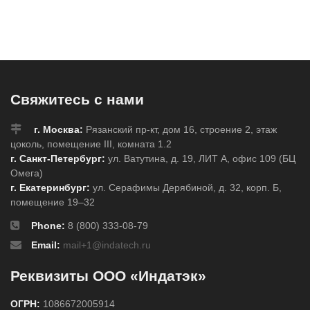
310мл.
600мл.
310мл.
Свяжитесь с нами
г. Москва:
Рязанский пр-кт, дом 16, строение 2, этаж
цоколь, помещение III, комната 1.2
г. Санкт-Петербург:
ул. Ватутина, д. 19, ЛИТ А, офис 109 (БЦ
Омега)
г. Екатеринбург:
ул. Серафимы Дерябиной, д. 32, корп. Б,
помещение 19–32
Phone:
8 (800) 333-08-79
Email:
mail+1@indatech.ru
Реквизиты ООО «Индатэк»
ОГРН:
1086672005914