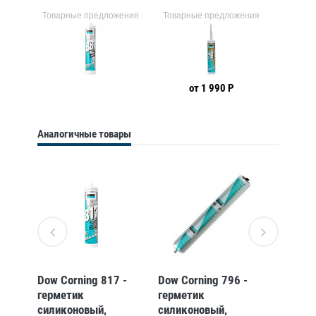
ения
Товарные предложения
Товарные предложения
Товарн
от 1 990 Р
Аналогичные товары
 -
Dow Corning 817 -
Dow Corning 796 -
Dow Cor
герметик
герметик
гермет
силиконовый,
силиконовый,
силико