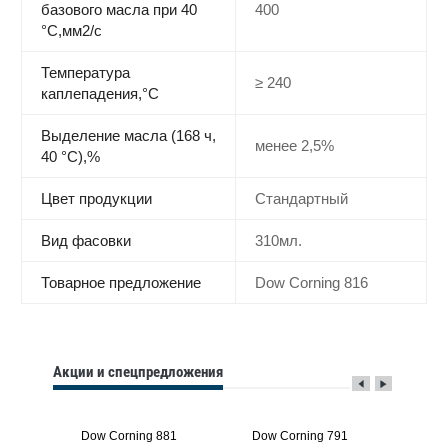
базового масла при 40
400
°С,мм2/c
Температура
≥ 240
каплепадения,°C
Выделение масла (168 ч,
менее 2,5%
40 °C),%
Цвет продукции
Стандартный
Вид фасовки
310мл.
Товарное предложение
Dow Corning 816
Акции и спецпредложения
1
Dow Corning 881
Dow Corning 791
Dow