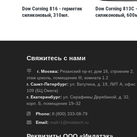
етик
Dow Corning 816 - герметик
Dow Corning 813C 
силиконовый, 310мл.
силиконовый, 600
Свяжитесь с нами
г. Москва:
Рязанский пр-кт, дом 16, строение 2,
этаж цоколь, помещение III, комната 1.2
г. Санкт-Петербург:
ул. Ватутина, д. 19, ЛИТ А, офис
109 (БЦ Омега)
г. Екатеринбург:
ул. Серафимы Дерябиной, д. 32,
корп. Б, помещение 19–32
Phone:
8 (800) 333-08-79
Email:
mail+1@indatech.ru
Реквизиты ООО «Индатэк»