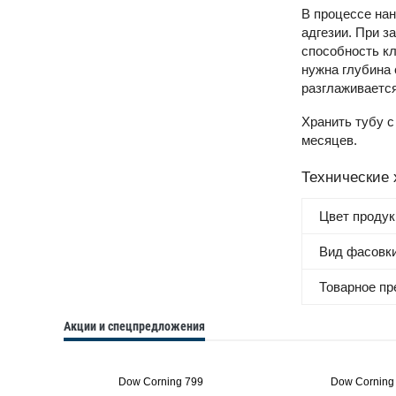
В процессе нан
адгезии. При 
способность кл
нужна глубина 
разглаживается
Хранить тубу с
месяцев.
Технические 
Цвет продук
Вид фасовк
Товарное п
Акции и спецпредложения
Dow Corning 799
Dow Corning