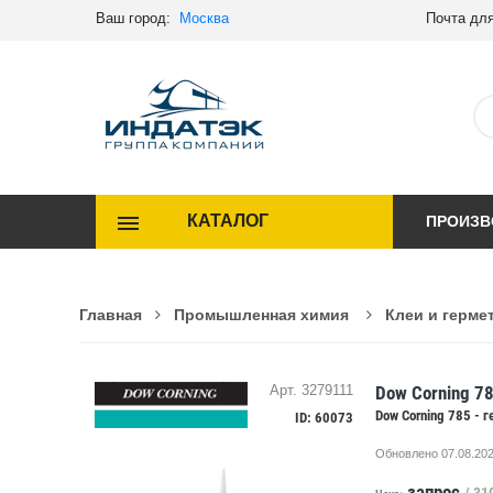
Ваш город:
Москва
Почта для
КАТАЛОГ
ПРОИЗВ
Главная
Промышленная химия
Клеи и герме
Dow Corning 7
Арт. 3279111
Dow Corning 785 -
ID: 60073
Обновлено 07.08.202
запрос
/ 31