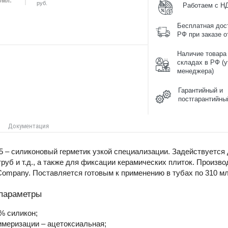
руб.
Работаем с Н
Бесплатная дос
РФ при заказе от
Наличие товара
складах в РФ (у
менеджера)
Гарантийный и
постгарантийны
Документация
5 – силиконовый герметик узкой специализации. Задействуется 
труб и т.д., а также для фиксации керамических плиток. Произ
ompany. Поставляется готовым к применению в тубах по 310 мл
 параметры
% силикон;
имеризации – ацетоксиальная;