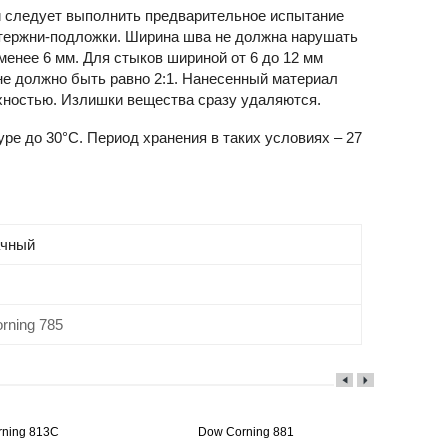
ки следует выполнить предварительное испытание
стержни-подложки. Ширина шва не должна нарушать
енее 6 мм. Для стыков шириной от 6 до 12 мм
не должно быть равно 2:1. Нанесенный материал
рхностью. Излишки вещества сразу удаляются.
ре до 30°С. Период хранения в таких условиях – 27
ачный
rning 785
ning 813C
Dow Corning 881
D