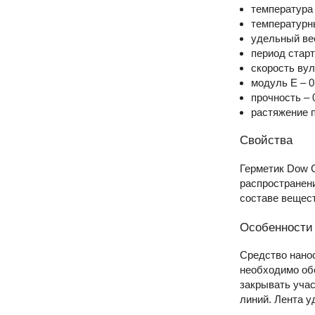
температура 
температурны
удельный вес
период старт
скорость вул
модуль Е – 0
прочность – 
растяжение 
Свойства
Герметик Dow C
распространени
составе вещест
Особенности
Средство нанос
необходимо об
закрывать уча
линий. Лента у