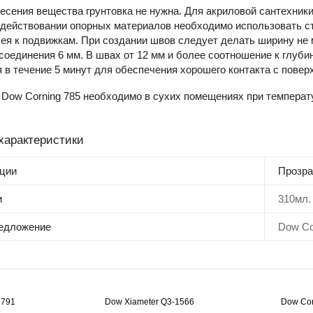
есения вещества грунтовка не нужна. Для акриловой сантехни
задействовании опорных материалов необходимо использовать 
ея к подвижкам. При создании швов следует делать ширину не м
соединения 6 мм. B швах от 12 мм и более соотношение к глуби
 в течение 5 минут для обеспечения хорошего контакта с пове
 Dow Corning 785 необходимо в сухих помещениях при температу
характеристики
ции
Прозр
и
310мл.
редложение
Dow Co
 791
Dow Xiameter Q3-1566
Dow Cor