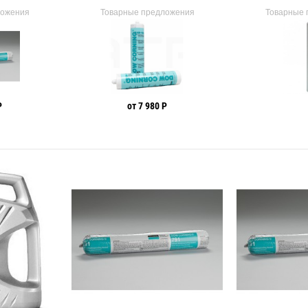
ложения
Товарные предложения
Товарные 
Р
от 7 980 Р