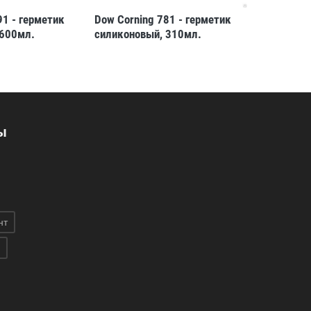
91 - герметик
Dow Corning 781 - герметик
Dow Corni
 600мл.
силиконовый, 310мл.
силиконо
ы
нт