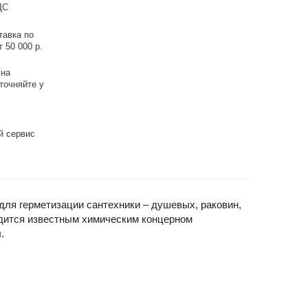
ДС
тавка по
 50 000 р.
 на
точняйте у
й сервис
для герметизации сантехники – душевых, раковин,
водится известным химическим концерном
.