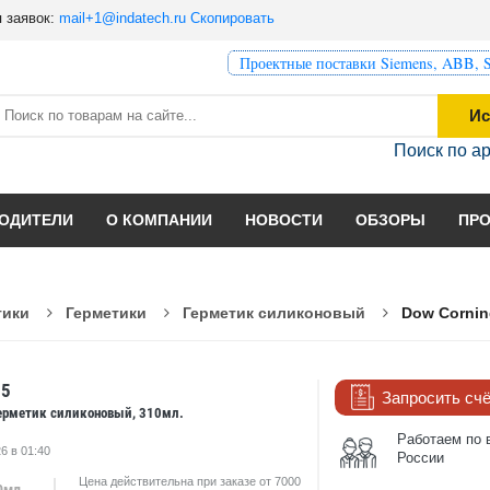
 заявок:
mail+1@indatech.ru
Скопировать
Проектные поставки Siemens, ABB, S
Ис
Поиск по а
ОДИТЕЛИ
О КОМПАНИИ
НОВОСТИ
ОБЗОРЫ
ПР
тики
Герметики
Герметик силиконовый
Dow Cornin
85
Запросить сч
 герметик силиконовый, 310мл.
Работаем по 
6 в 01:40
России
Цена действительна при заказе от 7000
0мл.