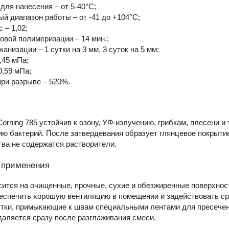
для нанесения – от 5-40°С;
й диапазон работы – от -41 до +104°С;
 – 1,02;
овой полимеризации – 14 мин.;
канизации – 1 сутки на 3 мм, 3 суток на 5 мм;
,45 мПа;
0,59 мПа;
при разрыве – 520%.
orning 785 устойчив к озону, УФ-излучению, грибкам, плесени 
ю бактерий. После затвердевания образует глянцевое покрыти
ва не содержатся растворители.
 применения
ится на очищенные, прочные, сухие и обезжиренные поверхност
еспечить хорошую вентиляцию в помещении и задействовать с
стки, примыкающие к швам специальными лентами для пресечен
даляется сразу после разглаживания смеси.