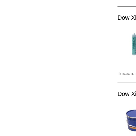
Dow X
Показать 
Dow X