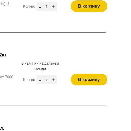
2%): 1
-
+
В корзину
Кол-во
2кг
В наличии на дальнем
складе
от 7000
-
+
В корзину
Кол-во
л.