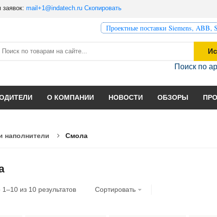
 заявок:
mail+1@indatech.ru
Скопировать
Проектные поставки Siemens, ABB, S
Ис
Поиск по а
ОДИТЕЛИ
О КОМПАНИИ
НОВОСТИ
ОБЗОРЫ
ПР
и наполнители
Смола
а
о
1
–
10
из
10
результатов
Сортировать