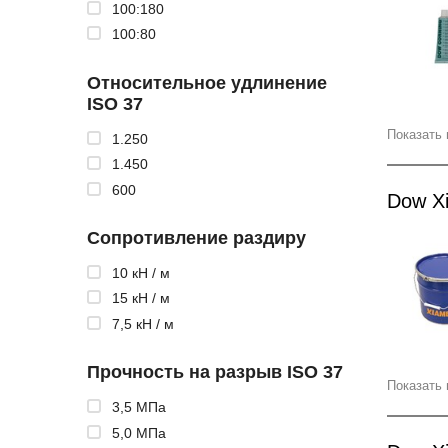
100:180
100:80
Относительное удлинение
ISO 37
Показать 
1.250
1.450
600
Dow X
Сопротивление раздиру
10 кН / м
15 кН / м
7,5 кН / м
Прочность на разрыв ISO 37
Показать 
3,5 МПа
5,0 МПа