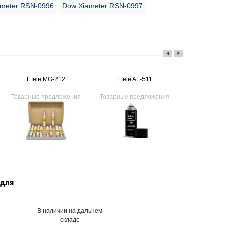
meter RSN-0996
Dow Xiameter RSN-0997
Efele MG-212
Efele AF-511
Efele C
Товарные предложения
Товарные предложения
Товарные пр
 для
В наличии на дальнем
складе