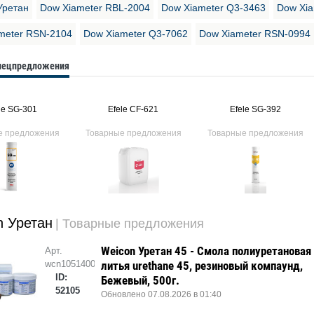
Уретан
Dow Xiameter RBL-2004
Dow Xiameter Q3-3463
Dow Xia
meter RSN-2104
Dow Xiameter Q3-7062
Dow Xiameter RSN-0994
спецпредложения
le SG-301
Efele CF-621
Efele SG-392
е предложения
Товарные предложения
Товарные предложения
n Уретан
| Товарные предложения
Weicon Уретан 45 - Смола полиуретановая
Арт.
wcn10514005
литья urethane 45, резиновый компаунд,
ID:
Бежевый, 500г.
52105
Обновлено 07.08.2026 в 01:40