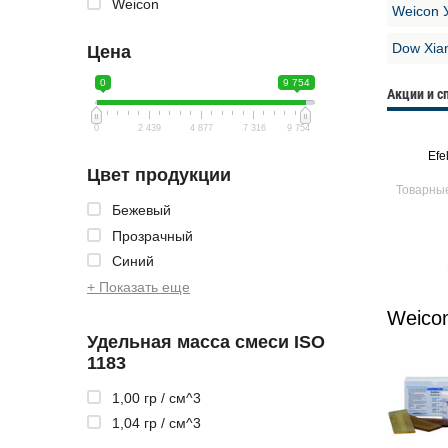
Weicon
Weicon 
Dow Xia
Цена
0
9 754
Акции и 
0
2 439
4 877
7 316
9 754
Efele MP-413
Efele MG-211
Efe
Цвет продукции
ия
Товарные предложения
Товарные предложения
Товарны
Бежевый
Прозрачный
Синий
+ Показать еще
Weico
Удельная масса смеси ISO
1183
1,00 гр / см^3
1,04 гр / см^3