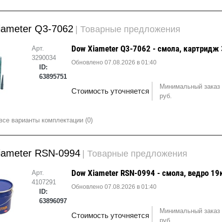
iameter Q3-7062
| Товарные предложения
Dow Xiameter Q3-7062 - смола, картридж
Арт.
3290034
Обновлено 07.08.2026 в 01:40
ID:
63895751
Минимальный заказ 
Стоимость уточняется
руб.
все варианты комплектации (0)
iameter RSN-0994
| Товарные предложения
Dow Xiameter RSN-0994 - смола, ведро 19
Арт.
4107291
Обновлено 07.08.2026 в 01:40
ID:
63896097
Минимальный заказ 
Стоимость уточняется
руб.