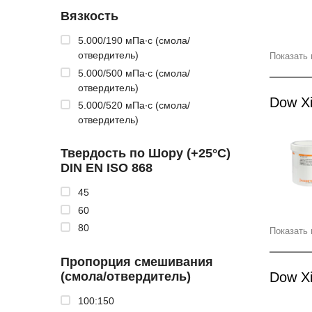
Вязкость
5.000/190 мПа∙с (смола/
отвердитель)
Показать 
5.000/500 мПа∙с (смола/
отвердитель)
Dow X
5.000/520 мПа∙с (смола/
отвердитель)
Твердость по Шору (+25°C)
DIN EN ISO 868
45
60
80
Показать 
Пропорция смешивания
(смола/отвердитель)
Dow X
100:150