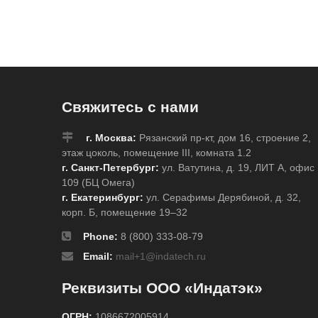
Свяжитесь с нами
г. Москва:
Рязанский пр-кт, дом 16, строение 2,
этаж цоколь, помещение III, комната 1.2
г. Санкт-Петербург:
ул. Ватутина, д. 19, ЛИТ А, офис
109 (БЦ Омега)
г. Екатеринбург:
ул. Серафимы Дерябиной, д. 32,
корп. Б, помещение 19–32
Phone:
8 (800) 333-08-79
Email:
mail+1@indatech.ru
Реквизиты ООО «Индатэк»
ОГРН:
1086672005914