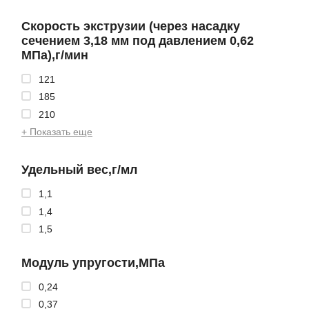
Скорость экструзии (через насадку
сечением 3,18 мм под давлением 0,62
МПа),г/мин
121
185
210
+ Показать еще
Удельный вес,г/мл
1,1
1,4
1,5
Модуль упругости,МПа
0,24
0,37