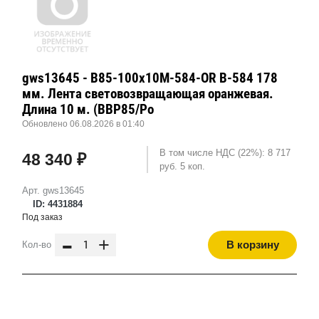
gws13645 - B85-100x10M-584-OR В-584 178
мм. Лента световозвращающая оранжевая.
Длина 10 м. (BBP85/Po
Обновлено 06.08.2026 в 01:40
В том числе НДС (22%): 8 717
48 340 ₽
руб. 5 коп.
Арт. gws13645
ID: 4431884
Под заказ
-
+
В корзину
Кол-во