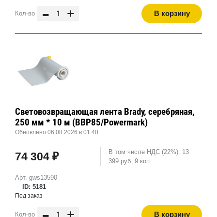
-
+
В корзину
Кол-во
Световозвращающая лента Brady, серебряная,
250 мм * 10 м (BBP85/Powermark)
Обновлено 06.08.2026 в 01:40
В том числе НДС (22%): 13
74 304 ₽
399 руб. 9 коп.
Арт. gws13590
ID: 5181
Под заказ
-
+
В корзину
Кол-во