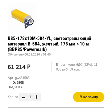
B85-178x10M-584-YL, светоотражающий
материал B-584, желтый, 178 мм × 10 м
(BBP85/Powermark)
Обновлено 06.08.2026 в 01:40
В том числе НДС (22%): 11
61 214 ₽
038 руб. 59 коп.
Арт. gws51585
ID: 5208
Под заказ
-
+
В корзину
Кол-во