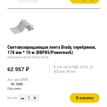
Световозвращающая лента Brady, серебряная,
178 мм * 10 м (BBP85/Powermark)
Обновлено 06.08.2026 в 01:40
В том числе НДС (22%): 11
62 957 ₽
352 руб. 90 коп.
Арт. gws13585
ID: 5180
Под заказ
-
+
В корзину
Кол-во