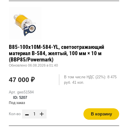
B85-100x10M-584-YL, светоотражающий
материал B-584, желтый, 100 мм × 10 м
(BBP85/Powermark)
Обновлено 06.08.2026 в 01:40
В том числе НДС (22%): 8 475
47 000 ₽
руб. 41 коп.
Арт. gws51584
ID: 5207
Под заказ
-
+
В корзину
Кол-во