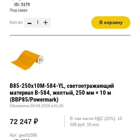
ID: 5179
Под заказ
-
+
В корзину
Кол-во
B85-250x10M-584-YL, светоотражающий
материал B-584, желтый, 250 мм × 10 м
(BBP85/Powermark)
Обновлено 06.08.2026 в 01:40
В том числе НДС (22%): 13
72 247 ₽
028 руб. 15 коп.
Арт. gws51586