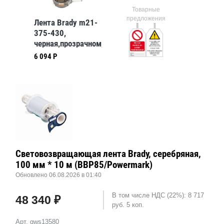
Товарные
предложения
Лента Brady m21-
375-430,
черная,прозрачном,
9.53x6400 мм,
6 094 Р
Полиэстер
Световозвращающая лента Brady, серебряная,
100 мм * 10 м (BBP85/Powermark)
Обновлено 06.08.2026 в 01:40
В том числе НДС (22%): 8 717
48 340 ₽
руб. 5 коп.
Арт. gws13580