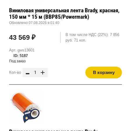
Виниловая универсальная лента Brady, красная,
150 мм * 15 м (BBP85/Powermark)
Обновлено 07.08.2026 в 01:40
В том числе НДС (22%): 7 856
43 569 ₽
руб. 71 коп.
Арт. gws13601
ID: 5187
Под заказ
-
+
В корзину
Кол-во