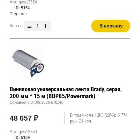
Арт. gws13554
ID: 5154
Под заказ
-
+
В корзину
Кол-во
Виниловая универсальная лента Brady, серая,
200 мм * 15 м (BBP85/Powermark)
Обновлено 07.08.2026 в 01:40
В том числе НДС (22%): 8 774
48 657 ₽
руб. 21 коп.
Арт. gws13559
ID: 5159