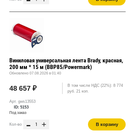
Виниловая универсальная лента Brady, красная,
200 мм * 15 м (BBP85/Powermark)
Обновлено 07.08.2026 в 01:40
В том числе НДС (22%): 8 774
48 657 ₽
руб. 21 коп.
Арт. gws13553
ID: 5153
Под заказ
-
+
В корзину
Кол-во