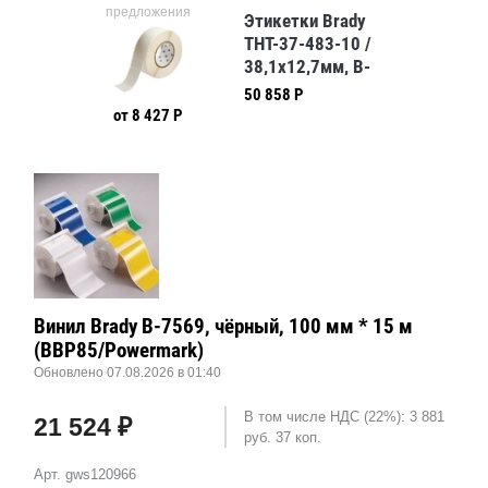
ния
предложения
предл
Этикетки Brady
THT-37-483-10 /
38,1x12,7мм, B-
483
50 858 Р
от 8 427 Р
Винил Brady B-7569, чёрный, 100 мм * 15 м
(BBP85/Powermark)
Обновлено 07.08.2026 в 01:40
В том числе НДС (22%): 3 881
21 524 ₽
руб. 37 коп.
Арт. gws120966