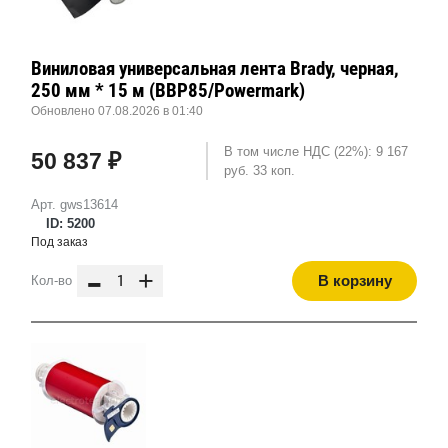
Виниловая универсальная лента Brady, черная,
250 мм * 15 м (BBP85/Powermark)
Обновлено 07.08.2026 в 01:40
В том числе НДС (22%): 9 167
50 837 ₽
руб. 33 коп.
Арт. gws13614
ID: 5200
Под заказ
-
+
В корзину
Кол-во