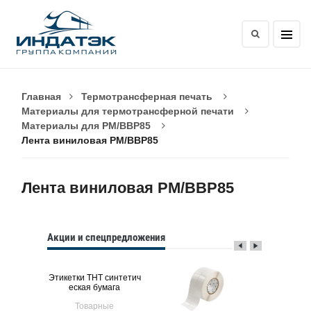
Главная
Термотрансферная печать
Материалы для термотрансферной печати
Материалы для PM/BBP85
Лента виниловая PM/BBP85
Лента виниловая PM/BBP85
Акции и спецпредложения
Этикетки THT синтетич
P12
Brady
еская бумага
ые
Товарные
Тов