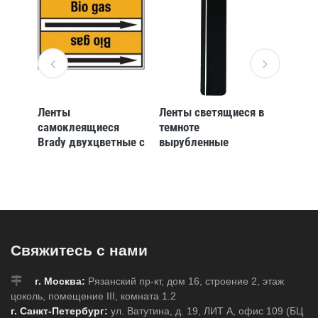
Ленты
Ленты светящиеся в
Полос
самоклеящиеся
темноте
против
ные с
Brady двухцветные с
вырубленные
фотол
кой
текстом и стрелкой
накладки Brady 24
Brady 
ока,
направления потока,
накладки, 150x600
интенс
вом,
синий на желтом,
мм
мм, Ал
«hydrogen»,
b-
127x33000 мм, b-
7541
Свяжитесь с нами
г. Москва:
Рязанский пр-кт, дом 16, строение 2, этаж
цоколь, помещение III, комната 1.2
г. Санкт-Петербург:
ул. Ватутина, д. 19, ЛИТ А, офис 109 (БЦ