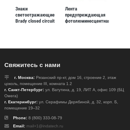
Знаки
Лента
Полос
 без
светоотражающие
предупреждающая
против
Brady closed circuit
фотолюминесцентная
фотол
иний
tv, 500x500 мм, 1 шт
Brady brady,левая,
Brady 
7 310 Р
белая,черная,
интенс
b-
15x25000 мм, Рулон
мм, Ал
Свяжитесь с нами
г. Москва:
Рязанский пр-кт, дом 16, строение 2, этаж
цоколь, помещение III, комната 1.2
г. Санкт-Петербург:
ул. Ватутина, д. 19, ЛИТ А, офис 109 (БЦ
Омега)
г. Екатеринбург:
ул. Серафимы Дерябиной, д. 32, корп. Б,
помещение 19–32
Phone:
8 (800) 333-08-79
Email:
mail+1@indatech.ru