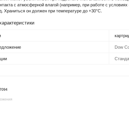
нтакта с атмосферной влагой (например, при работе с условиях 
од. Храниться он должен при температуре до +30°C.
характеристики
и
картри
редложение
Dow Co
ции
Станд
7094
ложения