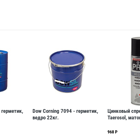
 герметик,
Dow Corning 7094 - герметик,
Цинковый спре
ведро 22кг.
Taerosol, мат
968 Р