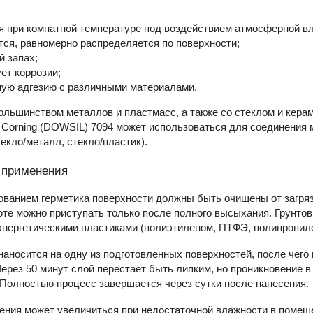
я при комнатной температуре под воздействием атмосферной вл
тся, равномерно распределяется по поверхности;
й запах;
ет коррозии;
ную адгезию с различными материалами.
ольшинством металлов и пластмасс, а также со стеклом и кера
 Corning (DOWSIL) 7094 может использоваться для соединения
екло/металл, стекло/пластик).
 применения
ованием герметика поверхности должны быть очищены от загря
оте можно приступать только после полного высыхания. Грунтов
энергетическими пластиками (полиэтиленом, ПТФЭ, полипропил
наносится на одну из подготовленных поверхностей, после чего
ерез 50 минут слой перестает быть липким, но проникновение в
Полностью процесс завершается через сутки после нанесения.
ния может увеличиться при недостаточной влажности в помеще