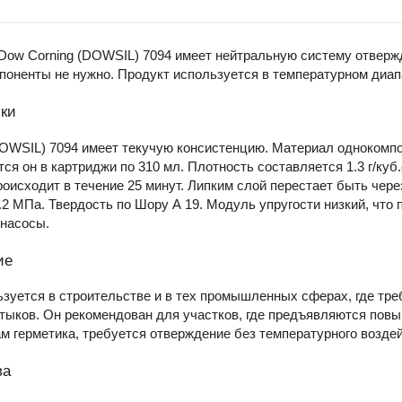
Dow Corning (DOWSIL) 7094 имеет нейтральную систему отвержд
оненты не нужно. Продукт используется в температурном диапа
ки
OWSIL) 7094 имеет текучую консистенцию. Материал однокомпо
я он в картриджи по 310 мл. Плотность составляется 1.3 г/куб
оисходит в течение 25 минут. Липким слой перестает быть чере
.2 МПа. Твердость по Шору А 19. Модуль упругости низкий, что
насосы.
ие
зуется в строительстве и в тех промышленных сферах, где тре
стыков. Он рекомендован для участков, где предъявляются пов
м герметика, требуется отверждение без температурного воздей
ва