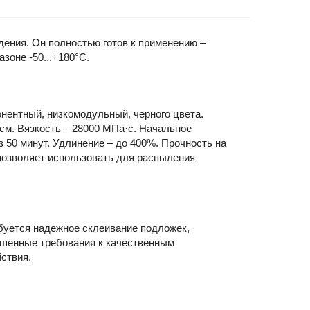
ения. Он полностью готов к применению –
зоне -50...+180°C.
нентный, низкомодульный, черного цвета.
.см. Вязкость – 28000 МПа·с. Начальное
з 50 минут. Удлинение – до 400%. Прочность на
 позволяет использовать для распыления
буется надежное склеивание подложек,
ышенные требования к качественным
ствия.