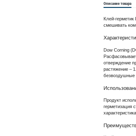
Описание товара
Клей-герметик 
смешивать комп
Характеристи
Dow Corning (D
Расфасовываетс
отверждение пр
растяжение – 1
безвоздушные 
Использован
Продукт исполь
герметизация 
характеристика
Преимущест