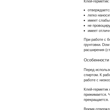
Клей-герметик:
отверждаетс
легко наноси
имеет слабы
не провоциру
имеет отлич
При работе с б
грунтовки. Dow
расширения (ст
Особенности
Перед использ
спиртом. К раб
работе с низко
Клей-герметик 
прижимается. Ч
прекращается. 
Время отвержде