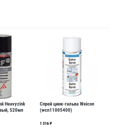
й Heavyzink
Спрей цинк-гальва Weicon
овый, 520мл
(wcn11005400)
1 316 Р