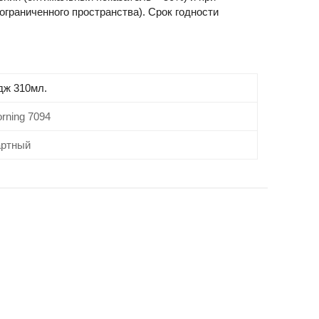
ограниченного пространства). Срок годности
дж 310мл.
rning 7094
артный