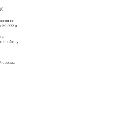
ДС
тавка по
 50 000 р.
 на
точняйте у
й сервис