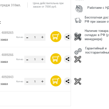
Цена действительна при
ртридж 310мл.
заказе от 7000 руб.
Работаем с Н
Бесплатная дос
РФ при заказе от
:
Наличие товара
. 4089265
-
складах в РФ (у
+
Кол-во
менеджера)
 заказ
Гарантийный и
постгарантийны
. 4089266
-
+
Кол-во
 заказ
. 4092843
-
+
Кол-во
 заказ