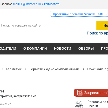
 заявок:
mail+1@indatech.ru
Скопировать
Проектные поставки Siemens, ABB, S
Ис
Поиск по а
ОДИТЕЛИ
О КОМПАНИИ
НОВОСТИ
ОБЗОРЫ
ПР
Герметик
Герметик однокомпонентный
Dow Corning
094
Запросить сч
 герметик, картридж 310мл.
Работаем по 
6 в 01:40
России