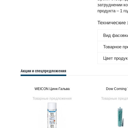
затруднении ко
продукта – 1 г
Технические 
Вид фасовк
Товарное п
Цвет продук
Акции и спецпредложения
WEICON Цинк-Гальва
Dow Corning 
Товарные предложения
Товарные пред