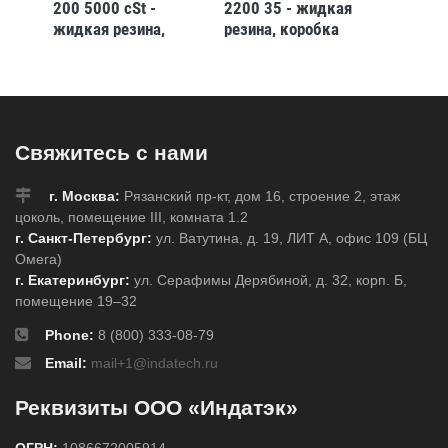
едро
200 5000 cSt -
2200 35 - жидкая
9280 4
жидкая резина,
резина, коробка
эласто
ведро 20кг.
22.6кг
40кг
Свяжитесь с нами
г. Москва:
Рязанский пр-кт, дом 16, строение 2, этаж
цоколь, помещение III, комната 1.2
г. Санкт-Петербург:
ул. Ватутина, д. 19, ЛИТ А, офис 109 (БЦ
Омега)
г. Екатеринбург:
ул. Серафимы Дерябиной, д. 32, корп. Б,
помещение 19–32
Phone:
8 (800) 333-08-79
Email:
mail+1@indatech.ru
Реквизиты ООО «Индатэк»
ОГРН:
1086672005914