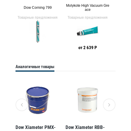
Molykote High Vacuum Gre
6
Dow Corning 799
Dow C
ace
ения
Товарные предложения
Товарные предложения
Товарн
от 2 639 Р
Аналогичные товары
N-
Dow Xiameter PMX-
Dow Xiameter RBB-
Dow Xi