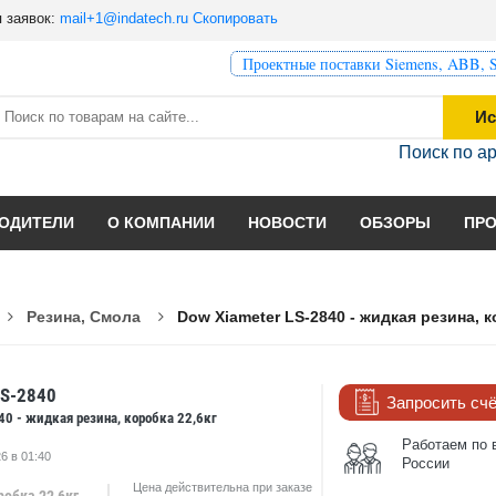
 заявок:
mail+1@indatech.ru
Скопировать
Проектные поставки Siemens, ABB, S
Ис
Поиск по а
ОДИТЕЛИ
О КОМПАНИИ
НОВОСТИ
ОБЗОРЫ
ПР
Резина, Смола
Dow Xiameter LS-2840 - жидкая резина, к
LS-2840
Запросить сч
40 - жидкая резина, коробка 22,6кг
Работаем по 
6 в 01:40
России
Цена действительна при заказе
робка 22,6кг