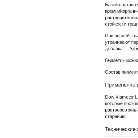
Базой состава 
кремнийоргани
растворителей.
стойкости трад
При воздействи
утрачивают пе
добавка — Silas
Герметик можно
Состав пигмен
Применение 
Dow Xiameter L
которые посто
растворов жидк
старению.
Технические 