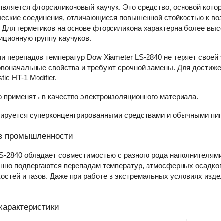
является фторсиликоновый каучук. Это средство, основой кот
ческие соединения, отличающиеся повышенной стойкостью к воз
 Для герметиков на основе фторсиликона характерна более высо
иционную группу каучуков.
и перепадов температур Dow Xiameter LS-2840 не теряет своей э
рвоначальные свойства и требуют срочной замены. Для достиж
tic HT-1 Modifier.
 применять в качество электроизоляционного материала.
тируется суперконцентрированными средствами и обычными пиг
в промышленности
S-2840 обладает совместимостью с разного рода наполнителями
янно подвергаются перепадам температур, атмосферных осадко
остей и газов. Даже при работе в экстремальных условиях изде
характеристики