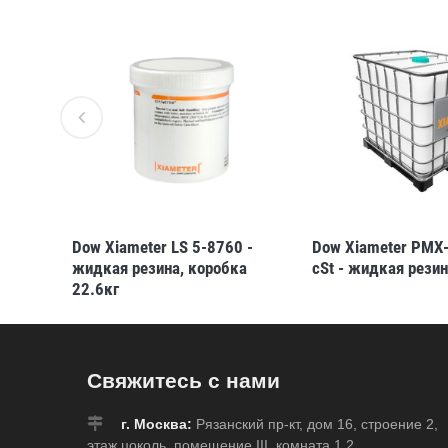
 -
Dow Xiameter LS 5-8760 -
Dow Xiameter PMX
жидкая резина, коробка
cSt - жидкая резин
22.6кг
Свяжитесь с нами
г. Москва:
Рязанский пр-кт, дом 16, строение 2,
этаж цоколь, помещение III, комната 1.2