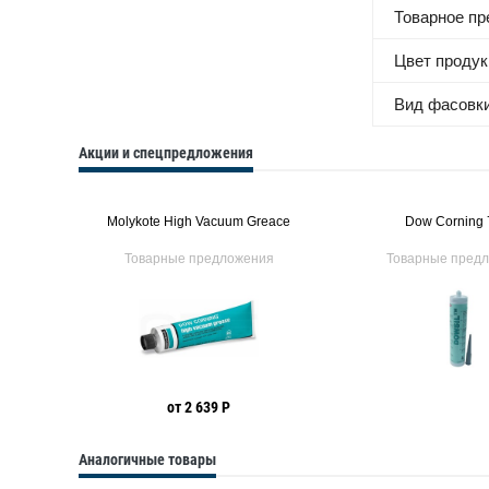
Товарное п
Цвет продук
Вид фасовк
Акции и спецпредложения
Molykote High Vacuum Greace
Dow Corning 
ия
Товарные предложения
Товарные пред
от 2 639 Р
Аналогичные товары