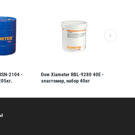
RSN-2104 -
Dow Xiameter RBL-9280 40E -
Dow Xiame
205кг.
эластомер, набор 40кг
силан, 10
ы