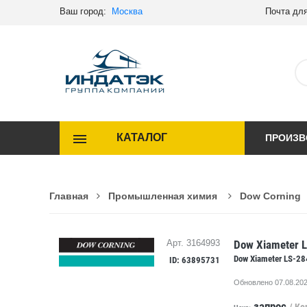
Ваш город:
Москва
Почта для
КАТАЛОГ
ПРОИЗВ
Главная
Промышленная химия
Dow Corning
Dow Xiameter 
Арт. 3164993
Dow Xiameter LS-28
ID: 63895731
Обновлено 07.08.202
запрос
/ Ко