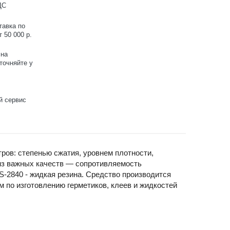
ДС
тавка по
 50 000 р.
 на
точняйте у
й сервис
ров: степенью сжатия, уровнем плотности,
из важных качеств — сопротивляемость
S-2840 - жидкая резина. Средство производится
 по изготовлению герметиков, клеев и жидкостей