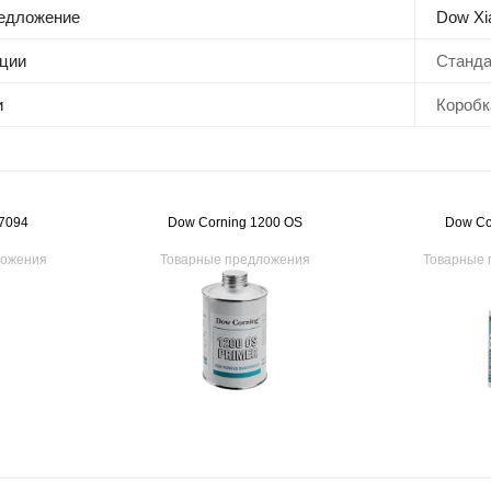
редложение
Dow Xi
ции
Станд
и
Коробка
7094
Dow Corning 1200 OS
Dow Co
ложения
Товарные предложения
Товарные 