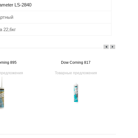
ameter LS-2840
артный
 22,6кг
rning 895
Dow Corning 817
D
предложения
Товарные предложения
Това