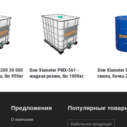
-200 30 000
Dow Xiameter PMX-561 -
Dow Xiameter 
а, ibc 950кг
жидкая резина, ibc 1000кг
смола, бочка 
Предложения
Популярные товар
О компании
Кабельная продукция