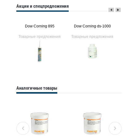
Акции и спецпредложения
91
Dow Corning 895
Dow Corning ds-1000
Dow C
ения
Товарные предложения
Товарные предложения
Товарн
Аналогичные товары