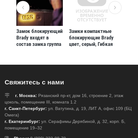
Замок блокирующий
Замки компактные
Множи
Brady входят в
блокирующие Brady
замков
,
состав замка группа
цвет, серый, Гибкая
(gws65
 мм,
d, красный, 38 мм,
стальная дужка, 4.7
Пластик, 2
мм, 200 мм, ПВХ,
Химически инертен,
Электроизолированная
личина, 1, Комплект,
Свяжитесь с нами
6 шт
г. Москва:
Рязанский пр-кт, дом 16, строение 2, этаж
цоколь, помещение III, комната 1.2
г. Санкт-Петербург:
ул. Ватутина, д. 19, ЛИТ А, офис 109 (БЦ
Омега)
г. Екатеринбург:
ул. Серафимы Дерябиной, д. 32, корп. Б,
помещение 19–32