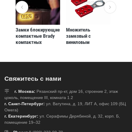
ные
Замки блокирующие
Множитель
Центр
rady
компактные Brady
замковый с
блокир
й,
компактных
виниловым
группов
я
блокирующих
покрытием Brady
желты
200
замков,дужка
ширина раскрытия
230x88
ески
-,группа а к
25 мм, red, Сталь
каждому замку 5,
ванная
красный, 4,7 мм, 50
Свяжитесь с нами
лект,
мм, Алюминий, 2,
Комплект, 40 шт
г. Москва:
Рязанский пр-кт, дом 16, строение 2, этаж
цоколь, помещение III, комната 1.2
г. Санкт-Петербург:
ул. Ватутина, д. 19, ЛИТ А, офис 109 (БЦ
Омега)
г. Екатеринбург:
ул. Серафимы Дерябиной, д. 32, корп. Б,
помещение 19–32