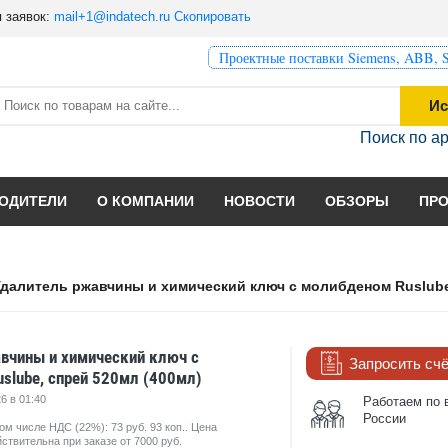
 заявок:
mail+1@indatech.ru
Скопировать
Проектные поставки Siemens, ABB, S
Ис
Поиск по а
ОДИТЕЛИ
О КОМПАНИИ
НОВОСТИ
ОБЗОРЫ
ПР
далитель ржавчины и химический ключ с молибденом Ruslube
вчины и химический ключ с
Запросить сч
slube, спрей 520мл (400мл)
6 в 01:40
Работаем по 
России
ом числе НДС (22%): 73 руб. 93 коп.. Цена
ствительна при заказе от 7000 руб.