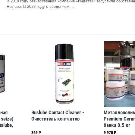
В 2019 году отечественная компания «Индатэк» запустила собствен
Ruslube. В 2022 году с введением ...
ная
Ruslube Contact Cleaner -
Металлополим
-seize)
Очиститель контактов
Premium Ceram
slube,
банка 0.5 кг
369 Р
9 970 Р