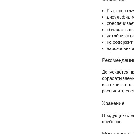
быстро разм
дисульфид м
обеспечивае
обладает ан
устойчив к 
не содержит
аэрозольный
Рекомендаци
Допускается п
обрабатываемые
высокой степен
распылить сост
Хранение
Продукцию хран
приборов.
Меры предос