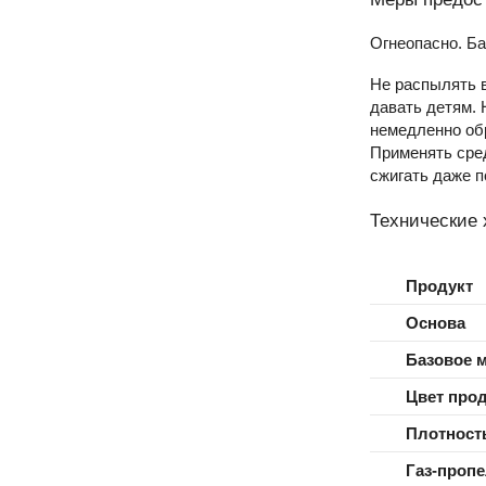
Огнеопасно. Ба
Не распылять в
давать детям. 
немедленно обр
Применять сред
сжигать даже п
Технические 
Продукт
Основа
Базовое 
Цвет про
Плотност
Газ-проп