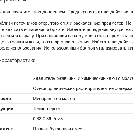
ллон находится под давлением. Предохранять от воздействия 
близи источников открытого огня и раскаленных предметов. Не 
Не вдыхать испарения и брызги. Избегать попадания внутрь, на 
атиться к врачу. При попадании на кожу или в глаза промыть во
ства защиты кожи, глаз и органов дыхания. Избегать воздейств
осле использования. Использованный баллон утилизировать ка
характеристики
Удалитель ржавчины и химический ключ с моли
Смесь органических растворителей, не содерж
масло
Минеральное масло
дукции
Темно-серый
ь
0,82-0,86 г/см3
еллент
Пропан-бутановая смесь