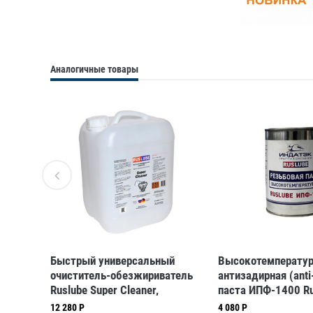
Аналогичные товары
Быстрый универсальный
Высокотемператур
овая
очиститель-обезжириватель
антизадирная (anti
Ruslube Super Cleaner,
паста ИПФ-1400 Ru
канистра 21.5 л.
уп/500 гр.
12 280 Р
4 080 Р