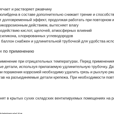
ягчает и растворяет ржавчину
олибдена в составе дополнительно снижает трение и способств
т долговременный эффект, продолжая работать при повторном 
тикоррозионным действием, вытесняет влагу
воздействию кислот, щелочей, атмосферных влияний
 силикона, хлорированных углеводородов
 баллон снабжен и удлинительной трубочкой для удобства испо
и по применению
рименение при отрицательных температурах. Перед применением
 детали, используя прилагаемую удлинительную трубочку. Дат
и поражения коррозией необходимо удалить грязь и рыхлую ржа
ав на разъединяемые детали крепежа. При необходимости повт
ят в крытых сухих складских вентилируемых помещениях на ра
торожности