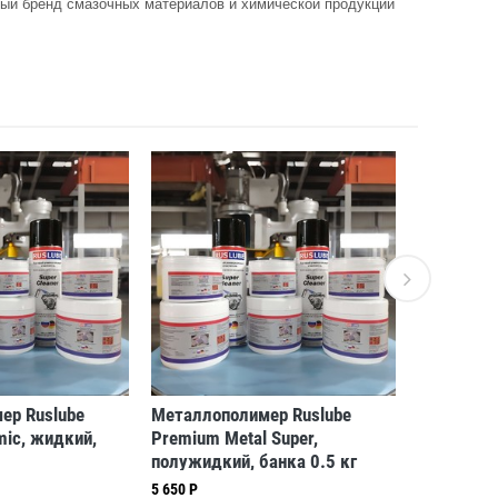
ный бренд смазочных материалов и химической продукции
ер Ruslube
Металлополимер Ruslube
Металлоп
ic, жидкий,
Premium Metal Super,
Premium M
полужидкий, банка 0.5 кг
банка, 0.5
5 650 Р
5 650 Р