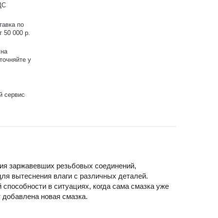
ДС
тавка по
 50 000 р.
 на
точняйте у
й сервис
ния заржавевших резьбовых соединений,
для вытеснения влаги с различных деталей.
пособности в ситуациях, когда сама смазка уже
 добавлена новая смазка.