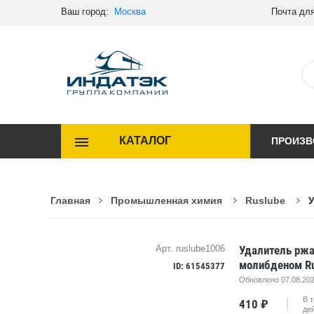
Ваш город:
Москва
Почта для
КАТАЛОГ
ПРОИЗВ
Главная
Промышленная химия
Ruslube
У
Удалитель ржа
Арт. ruslube1006
молибденом Ru
ID: 61545377
Обновлено 07.08.202
В т
410 ₽
дей