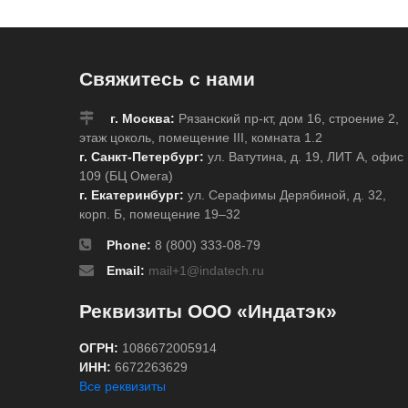
Свяжитесь с нами
г. Москва:
Рязанский пр-кт, дом 16, строение 2,
этаж цоколь, помещение III, комната 1.2
г. Санкт-Петербург:
ул. Ватутина, д. 19, ЛИТ А, офис
109 (БЦ Омега)
г. Екатеринбург:
ул. Серафимы Дерябиной, д. 32,
корп. Б, помещение 19–32
Phone:
8 (800) 333-08-79
Email:
mail+1@indatech.ru
Реквизиты ООО «Индатэк»
ОГРН:
1086672005914
ИНН:
6672263629
Все реквизиты