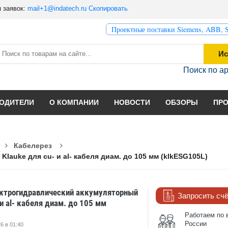
 заявок:
mail+1@indatech.ru
Скопировать
Проектные поставки Siemens, ABB, S
Ис
Поиск по а
ОДИТЕЛИ
О КОМПАНИИ
НОВОСТИ
ОБЗОРЫ
ПР
Кабелерез
auke для cu- и al- кабеля диам. до 105 мм (klkESG105L)
ктрогидравлический аккумуляторный
Запросить сч
 и al- кабеля диам. до 105 мм
Работаем по 
России
6 в 01:40