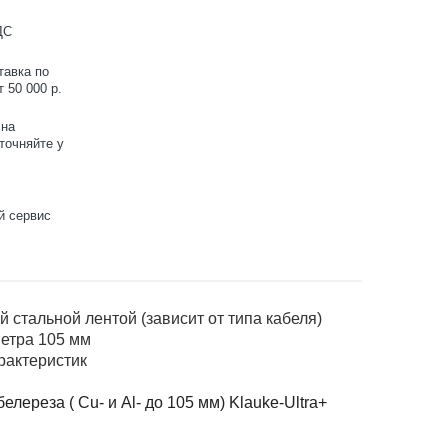
ДС
тавка по
 50 000 р.
 на
точняйте у
й сервис
стальной лентой (зависит от типа кабеля)
метра 105 мм
рактеристик
ереза ( Cu- и Al- до 105 мм) Klauke-Ultra+