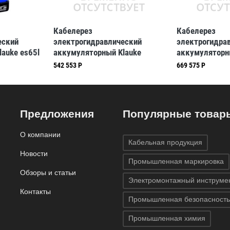
Кабелерез
Кабелерез
еский
электрогидравлический
электрогидра
auke es65l
аккумуляторный Klauke
аккумуляторн
ля диам. до
es85cl для cu- и al (klkES85CL)
esg55cl, для 
542 553 Р
669 575 Р
Предложения
Популярные товар
О компании
Кабельная продукция
Новости
Промышленная маркировка
Обзоры и статьи
Электромонтажный инструме
Контакты
Промышленная безопасность
Промышленная химия