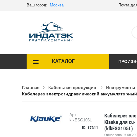
Ваш город:
Москва
Почта для
КАТАЛОГ
ПРОИЗВ
Главная
Кабельная продукция
Инструменты
Кабелерез электрогидравлический аккумуляторный Kl
Кабелерез эле
Арт.
klkESG105L
Klauke для cu-
ID: 17311
(klkESG105L)
Обновлено 07.08.202