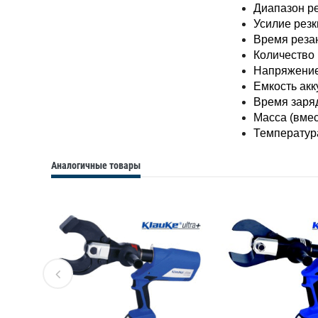
Диапазон ре
Усилие резк
Время резан
Количество 
Напряжение
Емкость акку
Время заряд
Масса (вмес
Температура
Аналогичные товары