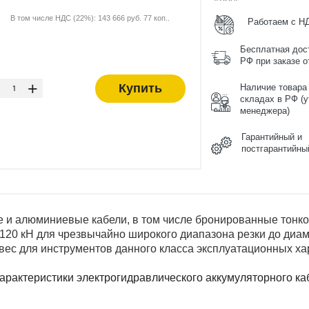
В том числе НДС (22%): 143 666 руб. 77 коп..
Работаем с Н
Бесплатная дос
РФ при заказе от
-
+
Купить
Наличие товара
складах в РФ (у
менеджера)
Гарантийный и
постгарантийны
и алюминиевые кабели, в том числе бронированные тонкой 
120 кН для чрезвычайно широкого диапазона резки до диа
ес для инструментов данного класса эксплуатационных ха
арактеристики электрогидравлического аккумуляторного кабел