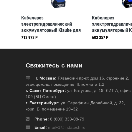
Кабелерез
Кабелерез
k-
электрогидравлический
электрогидравлич
я
аккумуляторный Klauke для
аккумуляторный Kl
cu- и al- кабеля диам. до 85
для cu- и al- кабе
713 973 Р
603 357 Р
мм (klkES85L)
65 м (klkES65L)
Свяжитесь с нами
г. Москва:
Рязанский пр-кт, дом 16, строение 2,
этаж цоколь, помещение III, комната 1.2
г. Санкт-Петербург:
ул. Ватутина, д. 19, ЛИТ А, офис
109 (БЦ Омега)
г. Екатеринбург:
ул. Серафимы Дерябиной, д. 32,
корп. Б, помещение 19–32
Phone:
8 (800) 333-08-79
Email:
mail+1@indatech.ru