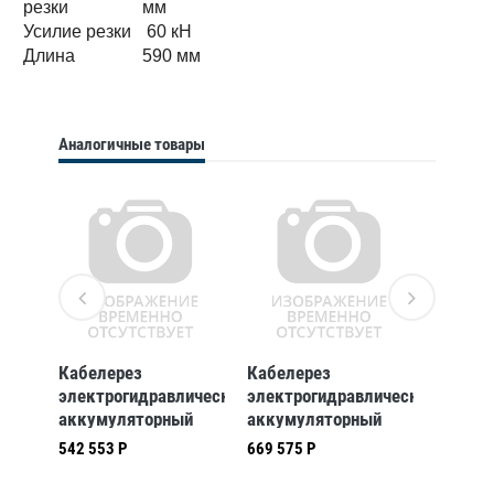
резки
мм
Усилие резки
60 кН
Длина
590 мм
Аналогичные товары
Кабелерез
Кабелерез
Кабеле
ический
электрогидравлический
электрогидравлический
электр
й
аккумуляторный
аккумуляторный
аккуму
l- и
Klauke esg45cl, для
Klauke esg55cl, для
Klauke 
542 553 Р
669 575 Р
292 382
 45
cu- и (klkESG45CL)
cu (klkESG55CL)
кабеля
L)
в, 1 (k